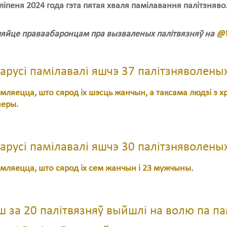
 ліпеня 2024 года гэта пятая хваля памілавання палітзняв
яйце праваабаронцам пра вызваленых палітвязняў на
@V
арусі памілавалі яшчэ 37 палітзняволеных
мляецца, што сярод іх шэсць жанчын, а таксама людзі з х
неры.
арусі памілавалі яшчэ 30 палітзняволены
мляецца, што сярод іх сем жанчын і 23 мужчыны.
 за 20 палітвязняў выйшлі на волю па пам