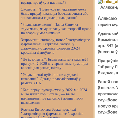
ведаць пра яўку з павіннай?
Аляксан
Эксперты: "Прымусовае лекаванне можа
быць прыраўнавана да бесчалавечнага або
зневажаючага годнасць пакарання"
Аляксею
тэрмін му
"З адвакатам лепш": Павел Сапелка
тлумачыць, чаму нават у час рэпрэсій права
на абарону мае значэнне
Адзінока
Крыміналь
Затрыманні святароў, новае "экстрэмісцкае
фармаванне" і чарговы "хапун" у
арт. 342 
Дзяржынску: хроніка рэпрэсій 23-24
ўнесена ў
красавіка Дапоўнена
"Не іх кліенты". Былы арыштант распавёў
Працаўнік
пра суткі ў 2020-м у арыштным доме пры
"абразу Л
калоніі для рэцыдывістаў
Вядома, ш
"Улады ніколі публічна не асуджалі
катаванні". Даклад праваабаронцаў у
Раней пав
рамках УПА
ў школе. 
"Калі параўноўваць суткі ў 2022-м і 2024-
пратаколе
м, то цяпер горш стала", — былы
палітвязень пра калонію і арышт пасля
службовай
вызвалення
новую кры
Ксяндза Вячаслава Барка прызналі
службовай
"экстрэмісцкім фармаваннем": хроніка
рэпрэсій 16-17 красавіка