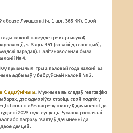
 абразе Лукашэнкі (ч. 1 арт. 368 КК). Свой
гады калоніі паводле трох артыкулаў
ожасці), ч. 3 арт. 361 (заклікі да санкцый),
амадскі парадак). Палітзняволеная была
калоніі № 4.
му прызначылі тры з паловай года калоніі за
ужчына адбываў у бабруйскай калоніі № 2.
а Садоўнічага
.
Мужчына выкладаў геаграфію
выбарах, дзе адмовіўся ставіць свой подпіс у
і» і «гвалт або пагрозу гвалту ў дачыненні да
студзені 2023 года супраць Руслана распачалі
алт або пагрозу гвалту ў дачыненні да
 двое дзяцей.