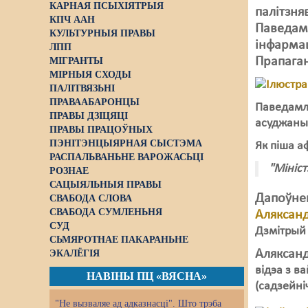
КАРНАЯ ПСЫХІЯТРЫЯ
палітзня
КПЧ ААН
Паведам
КУЛЬТУРНЫЯ ПРАВЫ
інфармац
ЛПП
Прапаган
МІГРАНТЫ
МІРНЫЯ СХОДЫ
ПАЛІТВЯЗЬНІ
ПРАВААБАРОНЦЫ
Паведамля
ПРАВЫ ДЗІЦЯЦІ
асуджаных
ПРАВЫ ПРАЦОЎНЫХ
ПЭНІТЭНЦЫЯРНАЯ СЫСТЭМА
Як піша а
РАСПАЛЬВАНЬНЕ ВАРОЖАСЬЦІ
"Мініс
РОЗНАЕ
САЦЫЯЛЬНЫЯ ПРАВЫ
Дапоўне
СВАБОДА СЛОВА
СВАБОДА СУМЛЕНЬНЯ
Аляксан
СУД
Дзмітрый 
СЬМЯРОТНАЕ ПАКАРАНЬНЕ
Аляксан
ЭКАЛЁГІЯ
відэа з ва
НАВІНЫ ПЦ «ВЯСНА»
(садзейні
"Не вызваляе ад адказнасці". Што трэба