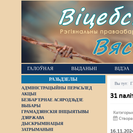
Віцеб
Вяс
Рэгіянальны правааба
ГАЛОЎНАЯ
ВЫДАНЬНІ
ВІДЭА
РАЗЬДЗЕЛЫ
Вы тут:
Г
АДМІНІСТРАЦЫЙНЫ ПЕРАСЬЛЕД
АКЦЫІ
31 пал
БЕЗБАР'ЕРНАЕ АСЯРОДЗЬДЗЕ
ВЫБАРЫ
ГРАМАДЗЯНСКІЯ ІНІЦЫЯТЫВЫ
Катэгоры
ДЗЯРЖАВА
Створа
ДЫСКРЫМІНАЦЫЯ
ЗАТРЫМАНЬНІ
16.11.20