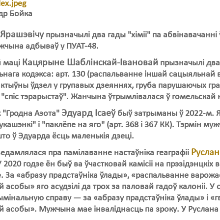
др Бойка
 Ярашэвічу
прызначылі два гады "хіміі" па абвінавачанні ў
жчына адбываў у ПУАТ-48.
Кацярыне Шаблінскай-Івановай
й маці
прызначылі два 
нага кодэкса: арт. 130 (распальванне іншай сацыяльнай вар
(актыўны ўдзел у групавых дзеяннях, груба парушаючых гр
 "спіс тэрарыстаў". Жанчына ўтрымлівалася ў гомельскай 
Эдуард Ісаеў
 "Гродна Азота"
быў затрыманы ў 2022-м. Я
укашэнкі" і "паклёпе на яго" (арт. 368 і 367 КК). Тэрмін м
то ў Эдуарда ёсць маленькія дзеці.
Руслан
едамлялася пра памілаванне настаўніка геаграфіі
У 2020 годзе ён быў ва ўчастковай камісіі на прэзідэнцкіх 
. За «абразу прадстаўніка ўлады», «распальванне варожасц
 асобы» яго асудзілі да трох за паловай гадоў калоніі. У 
мінальную справу — за «абразу прадстаўніка ўлады» і «гв
 асобы». Мужчына мае інваліднасць па зроку. У Руслана