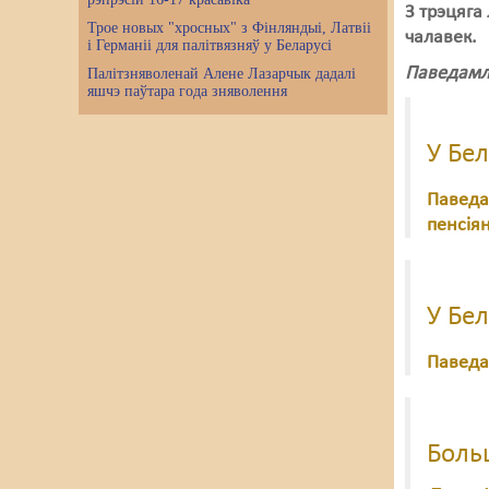
З трэцяга
Трое новых "хросных" з Фінляндыі, Латвіі
чалавек.
і Германіі для палітвязняў у Беларусі
Паведамл
Палітзняволенай Алене Лазарчык дадалі
яшчэ паўтара года зняволення
У Бел
Паведа
пенсія
У Бел
Паведа
Больш