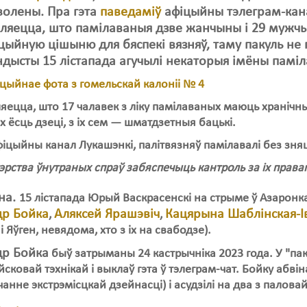
волены. Пра гэта
паведаміў
афіцыйны тэлеграм-кан
ляецца, што памілаваныя дзве жанчыны і 29 муж
ыйную цішыню для бяспекі вязняў, таму пакуль не
дысты 15 лістапада агучылі некаторыя імёны памі
ецца, што 17 чалавек з ліку памілаваных маюць хранічны
 ёсць дзеці, з іх сем — шматдзетныя бацькі.
фіцыйны канал Лукашэнкі, палітвязняў памілавалі без зняц
тэрства ўнутраных спраў забяспечыць кантроль за іх прав
на.
15 лістапада Юрый Васкрасенскі на стрыме ў Азаронк
др Бойка
Аляксей Ярашэвіч
Кацярына Шаблінская-І
,
,
і Яўген, невядома, хто з іх на свабодзе).
др Бойка
быў затрыманы 24 кастрычніка 2023 года. У "пак
йсковай тэхнікай і выклаў гэта ў тэлеграм-чат. Бойку абвін
чанне экстрэмісцкай дзейнасці) і асудзілі на два з палова