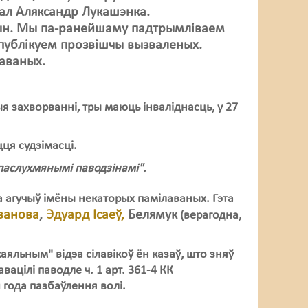
ал Аляксандр Лукашэнка.
чын. Мы па-ранейшаму падтрымліваем
 публікуем прозвішчы вызваленых.
лаваных.
я захворванні, тры маюць інваліднасць, у 27
ця судзімасці.
апаслухмянымі паводзінамі".
а агучыў імёны некаторых памілаваных. Гэта
ванова
,
Эдуард Ісаеў,
Белямук
(верагодна,
аяльным" відэа сілавікоў ён казаў, што зняў
авацілі паводле ч. 1 арт. 361-4 КК
й года пазбаўлення волі.