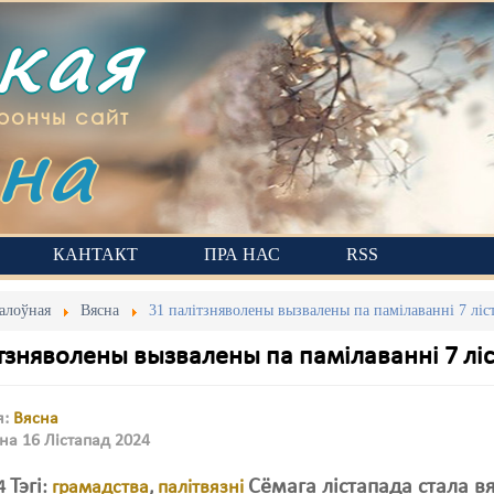
ская
на
рончы сайт
КАНТАКТ
ПРА НАС
RSS
алоўная
Вясна
31 палітзняволены вызвалены па памілаванні 7 лі
ітзняволены вызвалены па памілаванні 7 л
я:
Вясна
на 16 Лістапад 2024
Тэгі
Сёмага лістапада стала в
24
:
грамадства
,
палітвязні