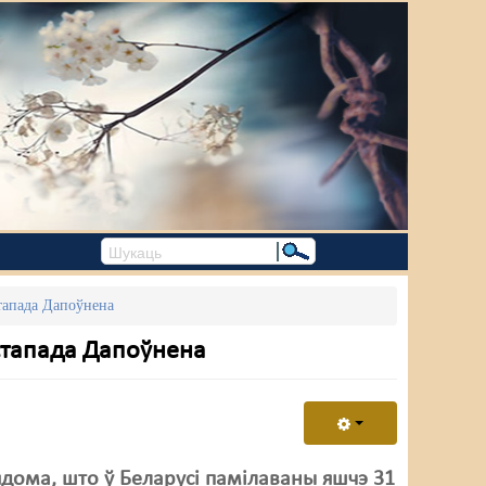
стапада Дапоўнена
істапада Дапоўнена
ядома, што ў Беларусі памілаваны яшчэ 31