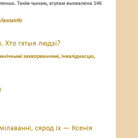
оленых. Такім чынам, агулам вызвалена 146
iasnainfo
. Хто гэтыя людзі?
ранічнымі захворваннямі, інваліднасцю,
х
ілаванні, сярод іх — Ксенія