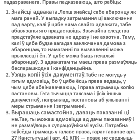
падазраванага. Правы падказваюць, што рабіць:
Знайсці адваката.
Лепш знайсці сабе абаронцу як
мага раней. У выпадку затрымання ці заключэння
пад варту, калі ў цябе няма свайго адваката, табе
абавязаны яго прадаставіць. Звычайна следства
прадстаўляе адваката не адразу і не ахвотна. Таму,
калі ў цябе будзе загадзя заключаная дамова з
абаронцам, то намаганні па вызваленні можа
прыкласці і ён. У цябе можа быць некалькі
абаронцаў. З адвакатам ты маеш права размаўляць
бесперашкодна і канфідэнцыйна.
Узяць копіі ўсіх дакументаў.
Табе не могуць у
гэтым адмовіць, бо ў цябе ёсць права ведаць, у
чым цябе абвінавачваюць, і права атрымаць копію
пастановы. Гэта тычыцца таксама і ўсіх іншых
дакументаў, напрыклад, пастановы аб ужыванні
меры стрымання і затрыманні.
Вырашаць самастойна, даваць паказанні ці
не.
Так, ты можаш адмовіцца ад дачы паказанняў і
не размаўляць з супрацоўнікамі зусім. Патрэбна
заўсёды трымаць у галаве права, гарантаванае арт.
27 Канстытуцыі і арт. 41 КПК — права не сведчыць