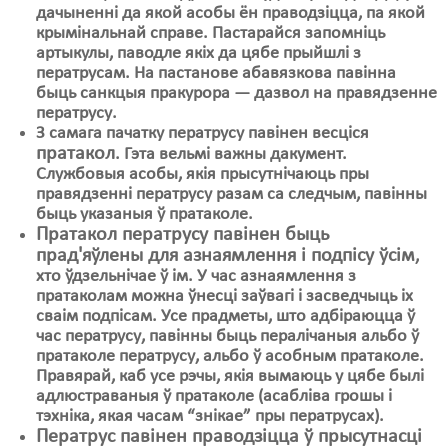
дачыненні да якой асобы ён праводзіцца, па якой
крымінальнай справе. Пастарайся запомніць
артыкулы, паводле якіх да цябе прыйшлі з
ператрусам. На пастанове абавязкова павінна
быць санкцыя пракурора — дазвол на правядзенне
ператрусу.
З самага пачатку ператрусу павінен весціся
пратакол
. Гэта вельмі важны дакумент.
Службовыя асобы, якія прысутнічаюць пры
правядзенні ператрусу разам са следчым, павінны
быць указаныя ў пратаколе.
Пратакол ператрусу павінен быць
прад'яўлены для азнаямлення і подпісу ўсім
,
хто ўдзельнічае ў ім. У час азнаямлення з
пратаколам можна ўнесці заўвагі і засведчыць іх
сваім подпісам. Усе прадметы, што адбіраюцца ў
час ператрусу, павінны быць пералічаныя альбо ў
пратаколе ператрусу, альбо ў асобным пратаколе.
Правярай, каб усе рэчы, якія вымаюць у цябе былі
адлюстраваныя ў пратаколе (асабліва грошы і
тэхніка, якая часам “знікае” пры ператрусах).
Ператрус павінен праводзіцца ў прысутнасці