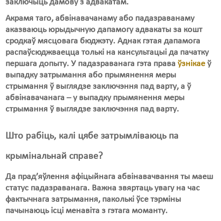
заключыць дамову з адвакатам.
Акрамя таго, абвінавачанаму або падазраванаму
аказваюць юрыдычную дапамогу адвакаты за кошт
сродкаў мясцовага бюджэту. Аднак гэтая дапамога
распаўсюджваецца толькі на кансультацыі да пачатку
першага допыту. У падазраванага гэта права
ўзнікае
ў
выпадку затрымання або прымянення меры
стрымання ў выглядзе заключэння пад варту, а ў
абвінавачанага – у выпадку прымянення меры
стрымання ў выглядзе заключэння пад варту.
Што рабіць, калі цябе затрымліваюць па
крымінальнай справе?
Да прад’яўлення афіцыйнага абвінавачвання ты маеш
статус падазраванага. Важна звяртаць увагу на час
фактычнага затрымання, паколькі ўсе тэрміны
пачынаюць ісці менавіта з гэтага моманту.