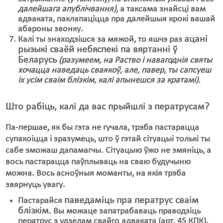
далейшага апублічвання)
, а таксама знайсці вам
адваката, паклапаціцца пра далейшыя крокі вашай
абароны звонку.
ацані
Калі ты знаходзішся за мяжой, то яшчэ раз
рызыкі сваёй небяспекі па вяртанні ў
Беларусь
(разумеем, на Раство і навагоднія святы
хочацца наведаць сваякоў, але, павер, ты сапсуеш
іх усім сваім блізкім, калі апынешся за кратамі).
Што рабіць, калі да вас прыйшлі з ператрусам?
Па-першае, як бы гэта не гучала, трэба пастарацца
супакоіцца і зразумець, што ў гэтай сітуацыі толькі ты
сабе зможаш дапамагчы. Сітуацыю ўжо не змяніць, а
вось пастарацца паўплываць на сваю будучыню
можна. Вось асноўныя моманты, на якія трэба
звярнуць увагу.
паведаміць пра ператрус сваім
Пастарайся
блізкім
. Вы можаце запатрабаваць праводзіць
ператрус з удзелам свайго адваката (арт. 45 КПК).