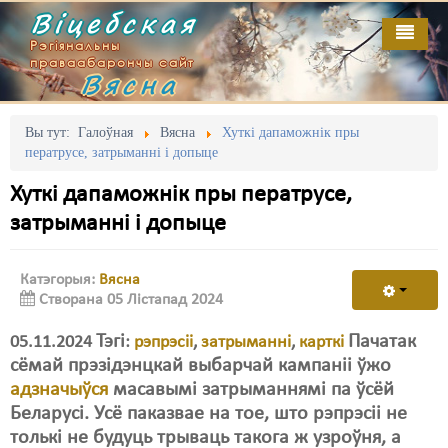
Віцебская
Рэгіянальны
праваабарончы сайт
Вясна
Галоўная
Выданьні
Адміністрацыйны перасьлед
Вы тут:
Галоўная
Вясна
Хуткі дапаможнік пры
ператрусе, затрыманні і допыце
Відэа
Акцыі
Хуткі дапаможнік пры ператрусе,
Кантакт
Безбар'ернае асяродзьдзе
затрыманні і допыце
Пра нас
Выбары
Катэгорыя:
Вясна
RSS
Грамадзянскія ініцыятывы
Створана 05 Лістапад 2024
Дзяржава
Тэгі
Пачатак
05.11.2024
:
рэпрэсіі
,
затрыманні
,
карткі
сёмай прэзідэнцкай выбарчай кампаніі ўжо
Дыскрымінацыя
адзначыўся
масавымі затрыманнямі па ўсёй
Затрыманьні
Беларусі. Усё паказвае на тое, што рэпрэсіі не
толькі не будуць трываць такога ж узроўня, а