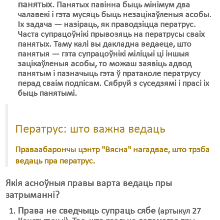
панятых.
Панятых павінна быць мінімум два
чалавекі і гэта мусяць быць незацікаўленыя асобы.
Іх задача — назіраць, як праводзіцца ператрус.
Часта супрацоўнікі прывозяць на ператрусы сваіх
панятых. Таму калі вы дакладна ведаеце, што
панятыя — гэта супрацоўнікі міліцыі ці іншыя
зацікаўленыя асобы, то можаш заявіць адвод
панятым і пазначыць гэта ў пратаколе ператрусу
перад сваім подпісам. Сябруй з суседзямі і прасі іх
быць панятымі.
Ператрус: што важна ведаць
Праваабарончы цэнтр "Вясна" нагадвае, што трэба
ведаць пра ператрус.
Якія асноўныя правы варта ведаць пры
затрыманні?
Права не сведчыць супраць сябе
(артыкул 27