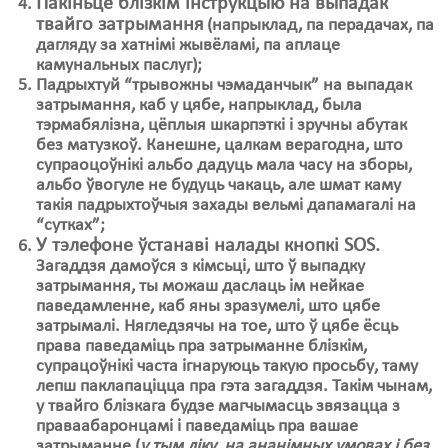
Пакіньце блізкім інструкцыю на выпадак
твайго затрымання
(напрыклад, па перадачах, па
дагляду за хатнімі жывёламі, па аплаце
камунальных паслуг);
Падрыхтуй “трывожны чэмаданчык” на выпадак
затрымання, каб у цябе, напрыклад, была
тэрмабялізна, цёплыя шкарпэткі і зручны абутак
без матузкоў. Канешне, цалкам верагодна, што
супраоцоўнікі альбо дадуць мала часу на зборы,
альбо ўвогуле не будуць чакаць, але шмат каму
такія падрыхтоўчыя захады вельмі дапамагалі на
“сутках”;
У тэлефоне ўстанаві налады кнопкі SOS.
Загаддзя дамоўcя з кімсьці, што ў выпадку
затрымання, ты можаш даслаць ім нейкае
паведамленне, каб яны зразумелі, што цябе
затрымалі. Нягледзячы на тое, што ў цябе ёсць
права паведаміць пра затрыманне блізкім,
супрацоўнікі часта ігнаруюць такую просьбу, таму
лепш паклапаціцца пра гэта загаддзя. Такім чынам,
у твайго блізкага будзе магчымасць звязацца з
праваабаронцамі і паведаміць пра вашае
затрыманне (
у тым ліку, на ананімных умовах і без