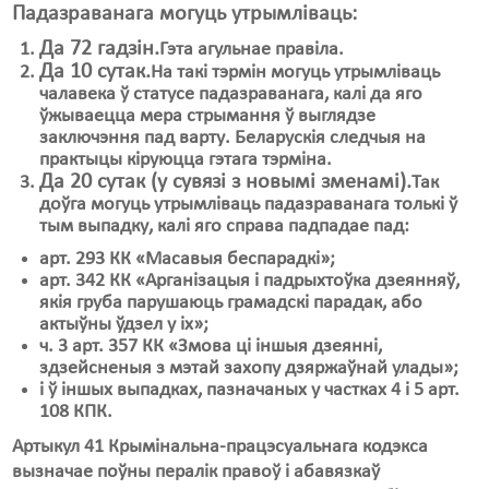
Падазраванага могуць утрымліваць:
Да 72 гадзін.
Гэта агульнае правіла.
Да 10 сутак.
На такі тэрмін могуць утрымліваць
чалавека ў статусе падазраванага, калі да яго
ўжываецца мера стрымання ў выглядзе
заключэння пад варту. Беларускія следчыя на
практыцы кіруюцца гэтага тэрміна.
Да 20 сутак (у сувязі з новымі зменамі).
Так
доўга могуць утрымліваць падазраванага толькі ў
тым выпадку, калі яго справа падпадае пад:
арт. 293 КК «Масавыя беспарадкі»;
арт. 342 КК «Арганізацыя і падрыхтоўка дзеянняў,
якія груба парушаюць грамадскі парадак, або
актыўны ўдзел у іх»;
ч. 3 арт. 357 КК «Змова ці іншыя дзеянні,
здзейсненыя з мэтай захопу дзяржаўнай улады»;
і ў іншых выпадках, пазначаных у частках 4 і 5 арт.
108 КПК.
Артыкул 41 Крымінальна-працэсуальнага кодэкса
вызначае поўны пералік правоў і абавязкаў