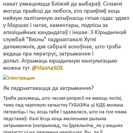
Карная псыхіятрыя
нават узмацняцца бліжэй да выбараў. Сілавікі
могуць прыйсці да любога, хто праяўляў хоць
КПЧ ААН
нейкую палітычную актыўнасць гэтыя гады: удзел
Культурныя правы
у Маршах і чатах, каментары, подпісы за
апазіцыйных кандыдатаў і іншае. З Юрыдычнай
ЛПП
службай "Вясны" падрыхтавалі Хуткі
дапаможнік, дзе сабралі асноўнае, што трэба
Мігранты
ведаць пра ператрус, затрыманне і
Мірныя сходы
допыт. Атрымаць юрыдычную кансультацыю
можна тут
@ViasnaSOS.
Палітвязьні
Праваабаронцы
Як падрыхтавацца да затрымання?
Правы дзіцяці
Трэба разумець, што часам рэпрэсіі не маюць логікі,
таму пад чарговую зачыстку ГУБАЗіКа ці КДБ можаш
Пэнітэнцыярная сыстэма
патрапіць і ты, хоць табе і здавалася, што на тое няма
падставаў. Калі ёсць хоць маленькая рызыка
Распальваньне варожасьці
затрымання (напрыклад, ты ўдзельніча_ла у акцыях
Рознае
пратэсту ці на дваравых чаепіццях, бы_ла ў