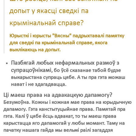
допыт у якасці сведкі па
крымінальнай справе?
Юрысткі і юрысты "Вясны" падрыхтавалі памятку
для сведкі па крымінальнай справе, якога
выклікаюць на допыт.
Пазбягай любых нефармальных размоў з
супрацоўнікамі
, бо ўсё сказанае табой будзе
выкарыстана супраць цябе. А ты пра гэта можаш
нават і не здагадвацца.
Ці маеш права на адвакацкую дапамогу?
Безумоўна. Кожны і кожная мае права на юрыдычную
дапамогу. Гэта канстытуцыйнае права. Памятай пра
гэта. Калі ў цябе ёсць адвакат, то ты маеш права
карыстацца яго дапамогай у любы момант. Таму на
пачатку нашага гайда мы вельмі раілі загаддзя