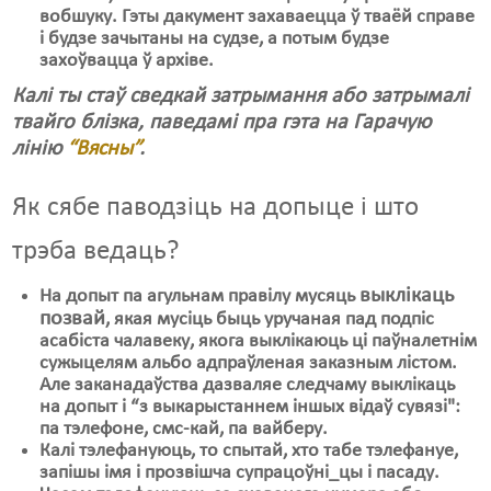
вобшуку. Гэты дакумент захаваецца ў тваёй справе
і будзе зачытаны на судзе, а потым будзе
захоўвацца ў архіве.
Калі ты стаў сведкай затрымання або затрымалі
твайго блізка, паведамі пра гэта на Гарачую
лінію
“Вясны”
.
Як сябе паводзіць на допыце і што
трэба ведаць?
выклікаць
На допыт па агульнам правілу мусяць
позвай
, якая мусіць быць уручаная пад подпіс
асабіста чалавеку, якога выклікаюць ці паўналетнім
сужыцелям альбо адпраўленая заказным лістом.
Але заканадаўства дазваляе следчаму выклікаць
на допыт і “з выкарыстаннем іншых відаў сувязі":
па тэлефоне, смс-кай, па вайберу.
Калі тэлефануюць, то спытай, хто табе тэлефануе,
запішы імя і прозвішча супрацоўні_цы і пасаду.