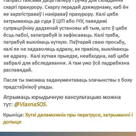
Папрасі таксама даць паперу і ручку для складання
скаргі пракурору. Скаргу перадай дзяжурнаму, каб ён
яе зарэгістраваў і накіраваў пракурору. Калі цябе
затрымаюць да суда ў ЦІП або ІЧУ, паведамі
супрацоўніку дадзенай установы аб тым, што ў цябе
ёсць пабоі, запатрабуй іх зафіксаваць. Калі трэба,
патрабуй выклікаць хуткую. Паўтарай сваю просьбу,
калі яе не задаволяць адразу, як правіла, выклікаюць
не адразу. Калі хуткая прыедзе, неабходна, каб цябе
забралі для абследавання. А там ужо ўсё падрабязна
распавядай.
Пасля ты зможаш задакументаваць злачынствы з боку
прадстаўнікоў улады.
Атрымаць юрыдычную кансультацыю можна
тут:
@ViasnaSOS.
Крыніца:
Хуткі дапаможнік пры ператрусе, затрыманні і
допыце