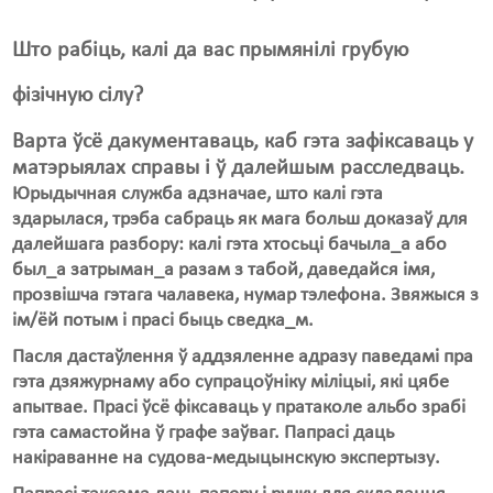
Што рабіць, калі да вас прымянілі грубую
фізічную сілу?
Варта ўсё дакументаваць, каб гэта зафіксаваць у
матэрыялах справы і ў далейшым расследваць.
Юрыдычная служба адзначае, што калі гэта
здарылася, трэба сабраць як мага больш доказаў для
далейшага разбору: калі гэта хтосьці бачыла_а або
был_а затрыман_а разам з табой, даведайся імя,
прозвішча гэтага чалавека, нумар тэлефона. Звяжыся з
ім/ёй потым і прасі быць сведка_м.
Пасля дастаўлення ў аддзяленне адразу паведамі пра
гэта дзяжурнаму або супрацоўніку міліцыі, які цябе
апытвае. Прасі ўсё фіксаваць у пратаколе альбо зрабі
гэта самастойна ў графе заўваг. Папрасі даць
накіраванне на судова-медыцынскую экспертызу.