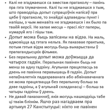
Калі не згаджаешся са зместам пратаколу – пакінь
пра гэта тлумачэнне. Калі ты не згаджаешся з тым,
што праводзіць допыт супрацоўнік напісаў пра
цябе ў пратаколе, то знайдзі адпаведны пункт і
напішы, з чым менавіта не згаджаешся і як было па
тваёй версіі. Не хапае месца – прасі ліст паперы,
нумаруй яго і пішы там.
Допыт можа быць запісаны на відэа.
На жаль,
адмовіцца ад гэтага нельга. Як паказвае практыка,
потым гэтыя відэа могуць быць выкарыстаны ў
прапагандысцкіх фільмах.
допыт можа доўжыцца да
Без перапынку
чатырох гадзін
. Перапынак павінен быць не
менш за адну гадзіну. Агульная працягласць за
дзень не павінна перавышаць 8 гадзін. Допыт
непаўналетніх падазраванага або абвінавачанага
не можа працягвацца без перапынку больш за
дзве гадзіны, а ў агульнай складанасці – больш за
чатыры гадзіны ў дзень.
Не давай паказанняў, якія могуць нашкодзіць табе
Яшчэ раз нагадваем пра
ці тваім блізкім.
артыкул 27 Канстытуцыі: ніхто не павінен