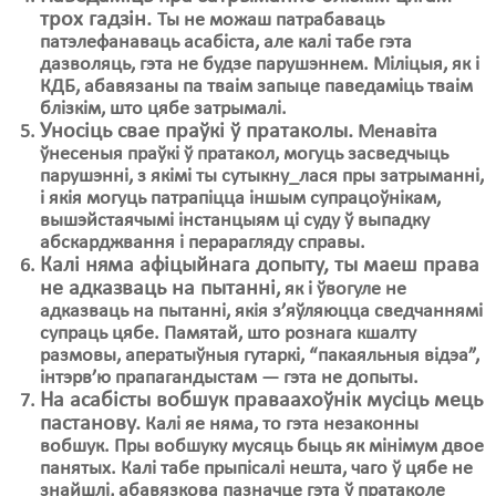
трох гадзін.
Ты не можаш патрабаваць
патэлефанаваць асабіста, але калі табе гэта
дазволяць, гэта не будзе парушэннем. Міліцыя, як і
КДБ, абавязаны па тваім запыце паведаміць тваім
блізкім, што цябе затрымалі.
Уносіць свае праўкі ў пратаколы.
Менавіта
ўнесеныя праўкі ў пратакол, могуць засведчыць
парушэнні, з якімі ты сутыкну_лася пры затрыманні,
і якія могуць патрапіцца іншым супрацоўнікам,
вышэйстаячымі інстанцыям ці суду ў выпадку
абскарджвання і перарагляду справы.
Калі няма афіцыйнага допыту, ты маеш права
не адказваць на пытанні
, як і ўвогуле не
адказваць на пытанні, якія з’яўляюцца сведчаннямі
супраць цябе. Памятай, што рознага кшалту
размовы, аператыўныя гутаркі, “пакаяльныя відэа”,
інтэрв’ю прапагандыстам — гэта не допыты.
На асабісты вобшук праваахоўнік мусіць мець
пастанову.
Калі яе няма, то гэта незаконны
вобшук. Пры вобшуку мусяць быць як мінімум двое
панятых. Калі табе прыпісалі нешта, чаго ў цябе не
знайшлі, абавязкова пазначце гэта ў пратаколе