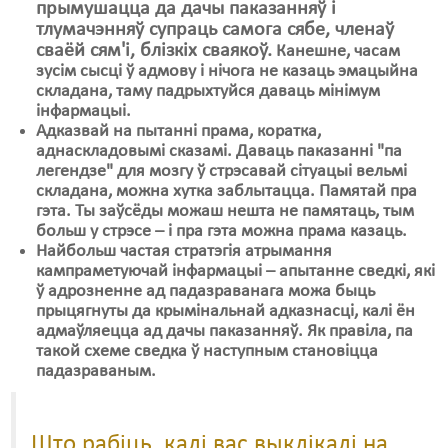
прымушацца да дачы паказанняў і
тлумачэнняў супраць самога сябе, членаў
сваёй сям'і, блізкіх сваякоў.
Канешне, часам
зусім сысці ў адмову і нічога не казаць эмацыйна
складана, таму падрыхтуйся даваць мінімум
інфармацыі.
Адказвай на пытанні прама, коратка,
аднаскладовымі сказамі. Даваць паказанні "па
легендзе" для мозгу ў стрэсавай сітуацыі вельмі
складана, можна хутка заблытацца. Памятай пра
гэта. Ты заўсёды можаш нешта не памятаць, тым
больш у стрэсе – і пра гэта можна прама казаць.
Найбольш частая стратэгія атрымання
кампраметуючай інфармацыі – апытанне сведкі, які
ў адрозненне ад падазраванага можа быць
прыцягнуты да крымінальнай адказнасці, калі ён
адмаўляецца ад дачы паказанняў. Як правіла, па
такой схеме сведка ў наступным становіцца
падазраваным.
Што рабіць, калі вас выклікалі на