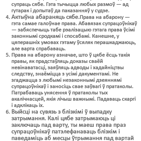
супраць сябе. Гэта тычыцца любых размоў — ад
гутарак і допытаў да паказанняў у судзе.
Актыўна абараняць сябе.
Права на абарону —
гэта самае галоўнае права. Абавязак супрацоўнікаў
— забяспечыць табе рэалізацыю гэтага права ўсімі
законнымі сродкамі і спосабамі. Канешне, у
цяперашніх умовах гэтаму ўсяляк перашкаджаюць,
але варта спрабаваць.
Права на абарону азначае, што ў цябе ёсць такія
правы, як прадстаўляць доказы сваёй
невінаватасці, заяўляць адводы і хадайніцтвы
следству, знаёміцца з усімі дакументамі. Не
згаджацца з любымі незаконнымі дзеяннямі
супрацоўнікаў і заносіць свае заўвагі ў пратаколы.
Патрабаваць унясення ў пратаколы тых
акалічнасцей, якія лічыш важнымі. Падаваць скаргі
і адклікаць іх.
Выйсці на сувязь з блізкімі ў выпадку
затрымання.
Калі цябе затрымаюць ці
заключаць пад варту, ты маеш права праз
супрацоўнікаў патэлефанаваць блізкім і
паведаміць аб месцы ўтрымання пад вартай