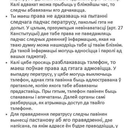
Калі адвакат можа прыбыць у бліжэйшы час, то
следчы абавязаны яго дачакацца.
права не адказваць на пытанні
Ты маеш
следчага падчас ператрусу
, паколькі гэта не
допыт. У цэлым, прэзумпцыя невінаватасці (арт. 27
Канстытуцыі) дае табе права не паведамляць
падчас следчых дзеянняў інфармацыю, якая на
тваю думку можа нашкодзіць табе ці тваім блізкім.
Да такой інфармацыі могуць адносіцца і паролі ад
вашых гаджэтаў.
разблакаваць тэлефон, то
Калі цябе просяць
маеш поўнае права ад гэтага адмовіцца
. У
выпадку ператрусу, у цябе могуць выключыць
тэлефон, аднак гэта павінна быць адлюстравана ў
пратаколе, копію якога табе абавязаны
прадаставіць. Пры гэтым, тэлефон павінен быць
спакаваны і апячатаны. Далей органы самі
разбяруцца, як атрымаць доступ да твайго
тэлефоне.
Для правядзення ператрусу следчы павінен
пастанову аб яго правядзенні
вынесці
, дзе
напісана, па якім адрасе ён будзе праводзіцца, у