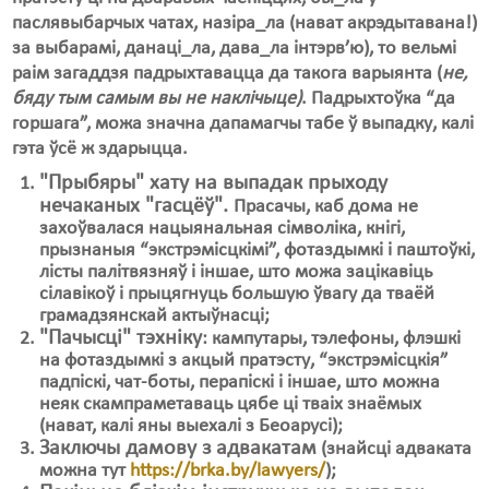
паслявыбарчых чатах, назіра_ла (нават акрэдытавана!)
Свабода слова
за выбарамі, данаці_ла, дава_ла інтэрв’ю), то вельмі
раім загаддзя падрыхтавацца да такога варыянта (
не,
Свабода сумленьня
бяду тым самым вы не наклічыце)
. Падрыхтоўка “да
горшага”, можа значна дапамагчы табе ў выпадку, калі
Суд
гэта ўсё ж здарыцца.
Сьмяротнае пакараньне
"Прыбяры" хату на выпадак прыходу
нечаканых "гасцёў".
Прасачы, каб дома не
Экалёгія
захоўвалася нацыянальная сімволіка, кнігі,
прызнаныя “экстрэмісцкімі”, фотаздымкі і паштоўкі,
Правы працоўных
лісты палітвязняў і іншае, што можа зацікавіць
сілавікоў і прыцягнуць большую ўвагу да тваёй
Сацыяльныя правы
грамадзянскай актыўнасці;
"Пачысці" тэхніку
: кампутары, тэлефоны, флэшкі
на фотаздымкі з акцый пратэсту, “экстрэмісцкія”
падпіскі, чат-боты, перапіскі і іншае, што можна
неяк скампраметаваць цябе ці тваіх знаёмых
(нават, калі яны выехалі з Беоарусі);
Заключы дамову з адвакатам
(знайсці адваката
можна тут
https://brka.by/lawyers/
);