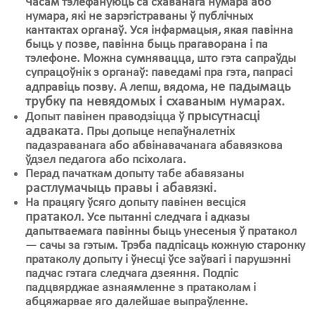
Часам тэлефануюць са схаванага нумара або
нумара, які не зарэгістраваны ў публічных
кантактах органаў. Уся інфармацыя, якая павінна
быць у позве, павінна быць прагаворана і па
тэлефоне. Можна сумнявацца, што гэта сапраўды
супрацоўнік з органаў: паведамі пра гэта, папрасі
не падымаць
адправіць позву. А лепш, вядома,
трубку па невядомых і схаваным нумарах.
прысутнасці
Допыт павінен праводзіцца ў
адваката
. Пры допыце непаўналетніх
падазраванага або абвінавачанага абавязкова
ўдзел педагога або псіхолага.
Перад пачаткам допыту табе абавязаны
растлумачыць правы і абавязкі.
На працягу ўсяго допыту павінен весціся
пратакол
. Усе пытанні следчага і адказы
дапытваемага павінны быць унесеныя ў пратакол
— сачы за гэтым. Трэба падпісаць кожную старонку
пратаколу допыту і ўнесці ўсе заўвагі і парушэнні
падчас гэтага следчага дзеяння. Подпіс
падцвярджае азнаямленне з пратаколам і
абцяжарвае яго далейшае выпраўленне.