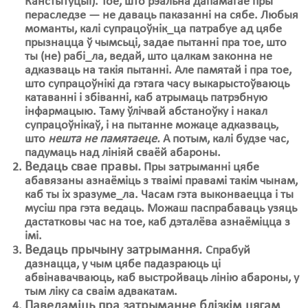
Канстытуцыі). Тое, што рэальна дапамагае пры
пераследзе — не даваць паказанні на сябе. Любыя
моманты, калі супрацоўнік_ца патрабуе ад цябе
прызнацца ў чымсьці, задае пытанні пра тое, што
ты (не) рабі_ла, ведай, што цалкам законна не
адказваць на такія пытанні. Але памятай і пра тое,
што супрацоўнікі да гэтага часу выкарыстоўваюць
катаванні і збіванні, каб атрымаць патрэбную
інфармацыю. Таму ўлічвай абстаноўку і накал
супрацоўнікаў, і на пытанне можаце адказваць,
што
нешта не памятаеце.
А потым, калі будзе час,
падумаць над лініяй сваёй абароны.
Ведаць свае правы.
Пры затрыманні цябе
абавязаны азнаёміць з тваімі правамі такім чынам,
каб ты іх зразуме_ла. Часам гэта выконваецца і ты
мусіш пра гэта ведаць. Можаш паспрабаваць узяць
дастатковы час на тое, каб дэталёва азнаёміцца з
імі.
Ведаць прычыну затрымання.
Спрабуй
дазнацца, у чым цябе падазраюць ці
абвінавачваюць, каб выстройваць лінію абароны, у
тым ліку са сваім адвакатам.
Паведаміць пра затрыманне блізкім цягам