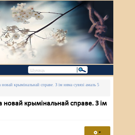
 новай крымінальнай справе. З ім няма сувязі амаль 5
а новай крымінальнай справе. З ім