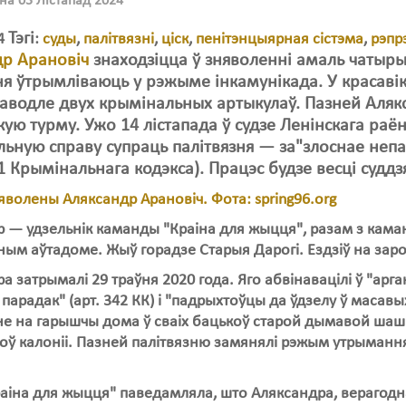
на 03 Лістапад 2024
Тэгі
24
:
суды
,
палітвязні
,
ціск
,
пенітэнцыярная сістэма
,
рэпрэ
др Арановіч
знаходзіцца ў зняволенні амаль чатыры
ня ўтрымліваюць у рэжыме інкамунікада. У красавіку
паводле двух крымінальных артыкулаў. Пазней Алякс
кую турму. Ужо 14 лістапада ў судзе Ленінскага ра
ьную справу супраць палітвязня — за"злоснае непа
11 Крымінальнага кодэкса). Працэс будзе весці суддз
 — удзельнік каманды "Краіна для жыцця", разам з каманд
ым аўтадоме. Жыў горадзе Старыя Дарогі. Ездзіў на зароб
а затрымалі 29 траўня 2020 года. Яго абвінавацілі ў "арг
парадак" (арт. 342 КК) і "падрыхтоўцы да ўдзелу ў масавых 
е на гарышчы дома ў сваіх бацькоў старой дымавой шашкі
оў калоніі. Пазней палітвязню замянялі рэжым утрымання
аіна для жыцця" паведамляла, што Аляксандра, верагодна