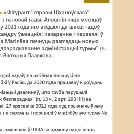
Фігурант "справы Ціханоўскага"
сіі
 з паловай гады. Апошнія пяць месяцаў
 2021 года яго асудзілі да шасці гадоў
андру ўзмацнілі пакаранне і перавялі ў
ёна Магілёва пачнуць разглядаць новую
дпарадкаванне адміністрацыі турмы" (ч.
я Вікторыя
Палякова.
ай ездзіў па рэгіёнах Беларусі на
кі ў Расію, да 2020 года працаваў кіроўцам.
анізацыі дзеянняў, што груба парушылі
беспарадках" (п. 13 ч. 2 арт. 293 КК) за
. 27 красавіка 2021 года суд прызначыў яму
 на турэмны і перавялі ў магілёўскую турму №
, змяшчалі ў ШІЗА за адмову падпісваць