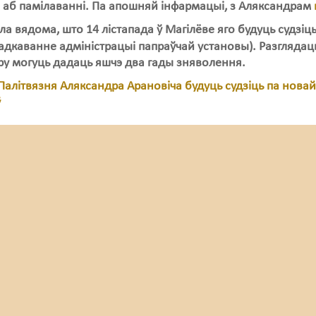
 аб памілаванні. Па апошняй інфармацыі, з Аляксандрам
ла вядома, што 14 лістапада ў Магілёве яго будуць судзіць
дкаванне адміністрацыі папраўчай установы). Разглядац
у могуць дадаць яшчэ два гады зняволення.
Палітвязня Аляксандра Арановіча будуць судзіць па новай
ў