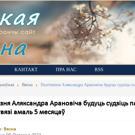
ская
на
рончы сайт
КАНТАКТ
ПРА НАС
RSS
алоўная
Вясна
Палітвязня Аляксандра Арановіча будуць судзіць па
зня Аляксандра Арановіча будуць судзіць п
вязі амаль 5 месяцаў
я:
Вясна