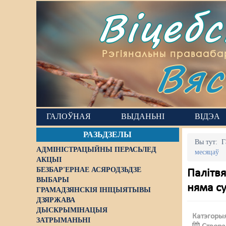
Віцеб
Вяс
Рэгіянальны правааба
ГАЛОЎНАЯ
ВЫДАНЬНІ
ВІДЭА
РАЗЬДЗЕЛЫ
Вы тут:
Г
АДМІНІСТРАЦЫЙНЫ ПЕРАСЬЛЕД
месяцаў
АКЦЫІ
БЕЗБАР'ЕРНАЕ АСЯРОДЗЬДЗЕ
Палітвя
ВЫБАРЫ
няма су
ГРАМАДЗЯНСКІЯ ІНІЦЫЯТЫВЫ
ДЗЯРЖАВА
ДЫСКРЫМІНАЦЫЯ
Катэгоры
ЗАТРЫМАНЬНІ