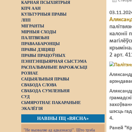
Створа
КАРНАЯ ПСЫХІЯТРЫЯ
КПЧ ААН
03.11.20
КУЛЬТУРНЫЯ ПРАВЫ
Аляксан
ЛПП
МІГРАНТЫ
палітвяз
МІРНЫЯ СХОДЫ
калоніі 
ПАЛІТВЯЗЬНІ
магілёўс
ПРАВААБАРОНЦЫ
крымінал
ПРАВЫ ДЗІЦЯЦІ
2 арт. 4
ПРАВЫ ПРАЦОЎНЫХ
ПЭНІТЭНЦЫЯРНАЯ СЫСТЭМА
РАСПАЛЬВАНЬНЕ ВАРОЖАСЬЦІ
РОЗНАЕ
Аляксандр
САЦЫЯЛЬНЫЯ ПРАВЫ
арэндаван
СВАБОДА СЛОВА
Аляксандр
СВАБОДА СУМЛЕНЬНЯ
СУД
грамадскі 
СЬМЯРОТНАЕ ПАКАРАНЬНЕ
захоўванн
ЭКАЛЁГІЯ
шэсць гад
4.
НАВІНЫ ПЦ «ВЯСНА»
Раней "Кр
"Не вызваляе ад адказнасці". Што трэба