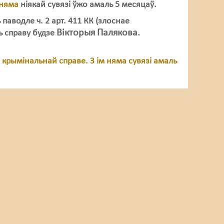
няма
ніякай сувязі ўжо амаль 5 месяцаў.
 паводле ч. 2 арт. 411 КК (злоснае
Вікторыя
Палякова.
ь справу будзе
 крымінальнай справе. З ім няма сувязі амаль