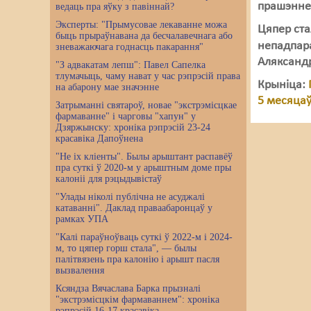
прашэнне
ведаць пра яўку з павіннай?
Эксперты: "Прымусовае лекаванне можа
Цяпер ста
быць прыраўнавана да бесчалавечнага або
непадпара
зневажаючага годнасць пакарання"
Аляксандр
"З адвакатам лепш": Павел Сапелка
тлумачыць, чаму нават у час рэпрэсій права
Крыніца:
на абарону мае значэнне
5 месяца
Затрыманні святароў, новае "экстрэмісцкае
фармаванне" і чарговы "хапун" у
Дзяржынску: хроніка рэпрэсій 23-24
красавіка Дапоўнена
"Не іх кліенты". Былы арыштант распавёў
пра суткі ў 2020-м у арыштным доме пры
калоніі для рэцыдывістаў
"Улады ніколі публічна не асуджалі
катаванні". Даклад праваабаронцаў у
рамках УПА
"Калі параўноўваць суткі ў 2022-м і 2024-
м, то цяпер горш стала", — былы
палітвязень пра калонію і арышт пасля
вызвалення
Ксяндза Вячаслава Барка прызналі
"экстрэмісцкім фармаваннем": хроніка
рэпрэсій 16-17 красавіка