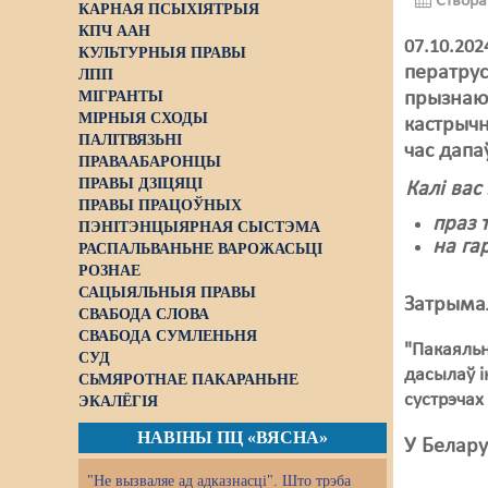
Створа
КАРНАЯ ПСЫХІЯТРЫЯ
КПЧ ААН
07.10.20
КУЛЬТУРНЫЯ ПРАВЫ
ператрус
ЛПП
МІГРАНТЫ
прызнаюц
МІРНЫЯ СХОДЫ
кастрычн
ПАЛІТВЯЗЬНІ
час дапа
ПРАВААБАРОНЦЫ
ПРАВЫ ДЗІЦЯЦІ
Калі вас
ПРАВЫ ПРАЦОЎНЫХ
праз 
ПЭНІТЭНЦЫЯРНАЯ СЫСТЭМА
на га
РАСПАЛЬВАНЬНЕ ВАРОЖАСЬЦІ
РОЗНАЕ
САЦЫЯЛЬНЫЯ ПРАВЫ
Затрыма
СВАБОДА СЛОВА
СВАБОДА СУМЛЕНЬНЯ
"Пакаяльн
СУД
дасылаў і
СЬМЯРОТНАЕ ПАКАРАНЬНЕ
сустрэчах
ЭКАЛЁГІЯ
НАВІНЫ ПЦ «ВЯСНА»
У Белару
"Не вызваляе ад адказнасці". Што трэба