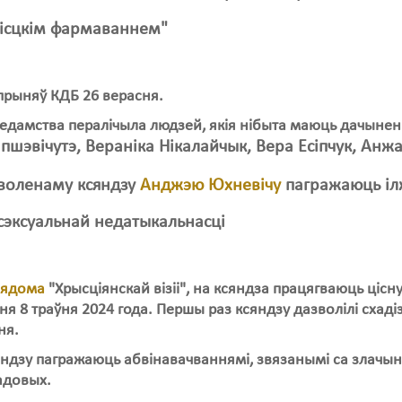
місцкім фармаваннем"
прыняў КДБ 26 верасня.
едамства пералічыла людзей, якія нібыта маюць дачыненн
пшэвічутэ, Вераніка Нікалайчык, Вера Есіпчук, Анж
яволенаму ксяндзу
Анджэю Юхневічу
пагражаюць іл
сэксуальнай недатыкальнасці
вядома
"Хрысціянскай візіі", на ксяндза працягваюць цісну
я 8 траўня 2024 года. Першы раз ксяндзу дазволілі схадіз
ня.
ндзу пагражаюць абвінавачваннямі, звязанымі са злачын
адовых.