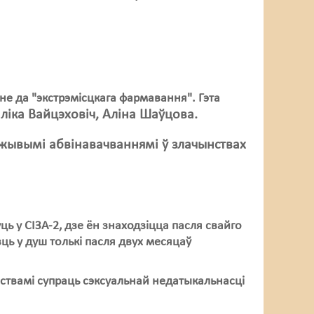
е да "экстрэмісцкага фармавання". Гэта
аліка Вайцэховіч, Аліна Шаўцова.
жывымі абвінавачваннямі ў злачынствах
ць у СІЗА-2, дзе ён знаходзіцца пасля свайго
ць у душ толькі пасля двух месяцаў
ствамі супраць сэксуальнай недатыкальнасці