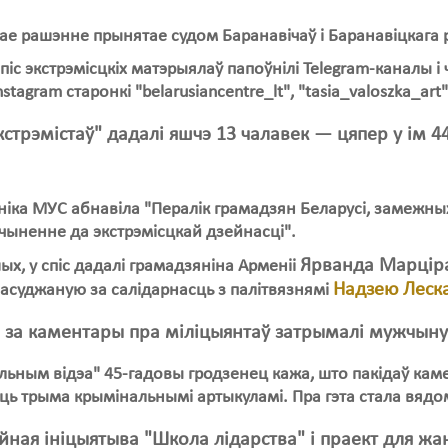
е рашэнне прынятае судом Баранавічаў і Баранавіцкага р
піс экстрэмісцкіх матэрыялаў папоўнілі Telegram-каналы і
stagram старонкі "belarusiancentre_lt", "tasia_valoszka_art"
экстрэмістаў" дадалі яшчэ 13 чалавек — цяпер у ім 
ніка МУС абнавіла "Пералік грамадзян Беларусі, замежны
ыненне да экстрэмісцкай дзейнасці".
Ярванда Марцір
ых, у спіс дадалі грамадзяніна Арменіі
Надзею Леск
, асуджаную за салідарнасць з палітвязнямі
 за каментары пра міліцыянтаў затрымалі мужчын
льным відэа" 45-гадовы гродзенец кажа, што пакідаў каме
ь трыма крымінальнымі артыкуламі. Пра гэта стала вядом
ная ініцыятыва "Школа лідарства" і праект для жа