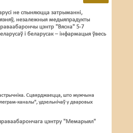
арусі не спыняюцца затрыманні,
ітвязняў, незалежныя медыяпрадукты
Праваабарончы цэнтр "Вясна" 5-7
еларусаў і беларусак – інфармацыя ўвесь
 кастрычніка. Сцвярджаецца, што мужчына
элеграм-каналы", удзельнічаў у дваровых
га праваабарончага цэнтру "Мемарыял"