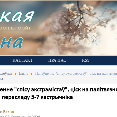
ская
на
рончы сайт
КАНТАКТ
ПРА НАС
RSS
алоўная
Вясна
Папаўненне "спісу экстрэмістаў", ціск на палітвяз
ка
нне "спісу экстрэмістаў", ціск на палітвяз
 пераследу 5-7 кастрычніка
я:
Вясна