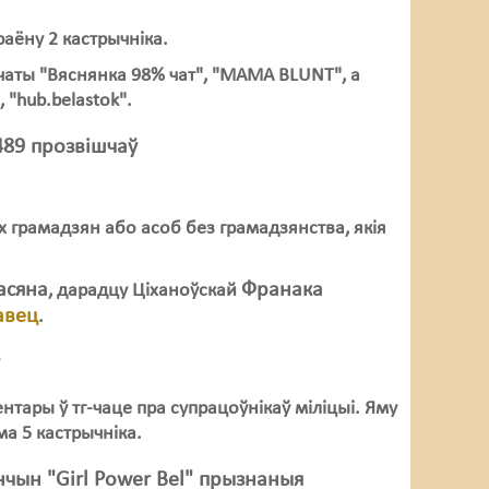
аёну 2 кастрычніка.
 чаты "Вяснянка 98% чат", "МАМА BLUNT", а
, "hub.belastok".
4489 прозвішчаў
х грамадзян або асоб без грамадзянства, якія
асяна
Франака
, дарадцу Ціханоўскай
авец
.
у
нтары ў тг-чаце пра супрацоўнікаў міліцыі. Яму
а 5 кастрычніка.
нчын "Girl Power Bel" прызнаныя