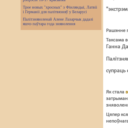
Трое новых "хросных" з Фінляндыі, Латвіі
"экстрэ
і Германіі для палітвязняў у Беларусі
Палітзняволенай Алене Лазарчык дадалі
яшчэ паўтара года зняволення
Рашэнне 
Таксама в
Ганна Да
Палітзн
супраць 
Як стала
затрыманн
зняволен
Цяпер кся
непоўнаг