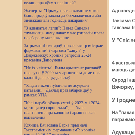
ведаць пра яўку з павіннай?
Адпаведна
Эксперты: "Прымусовае лекаванне можа
быць прыраўнавана да бесчалавечнага або
зневажаючага годнасць пакарання"
Таксама С
таксама In
"З адвакатам лепш": Павел Сапелка
тлумачыць, чаму нават у час рэпрэсій права
на абарону мае значэнне
У "Спіс 
Затрыманні святароў, новае "экстрэмісцкае
фармаванне" і чарговы "хапун" у
Дзяржынску: хроніка рэпрэсій 23-24
красавіка Дапоўнена
4 кастрыч
"Не іх кліенты". Былы арыштант распавёў
маюць дач
пра суткі ў 2020-м у арыштным доме пры
калоніі для рэцыдывістаў
Сярод інш
"Улады ніколі публічна не асуджалі
Вячорку
катаванні". Даклад праваабаронцаў у
рамках УПА
У Гродне
"Калі параўноўваць суткі ў 2022-м і 2024-
м, то цяпер горш стала", — былы
На "пакая
палітвязень пра калонію і арышт пасля
вызвалення
пагражаюц
Ксяндза Вячаслава Барка прызналі
"экстрэмісцкім фармаваннем": хроніка
Адукацый
рэпрэсій 16-17 красавіка