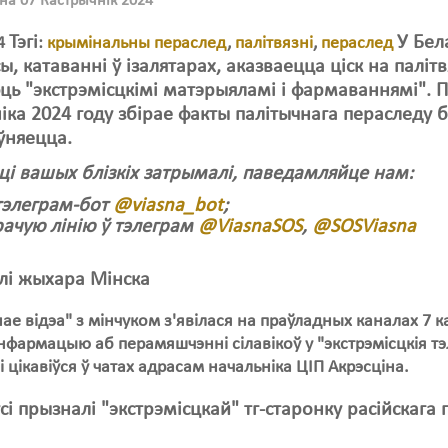
на 07 Кастрычнік 2024
Тэгі
У Бел
24
:
крымінальны пераслед
,
палітвязні
,
пераслед
ы, катаванні ў ізалятарах, аказваецца ціск на пал
ь "экстрэмісцкімі матэрыяламі і фармаваннямі". 
іка
2024 году збірае факты палітычнага пераследу б
ўняецца.
 ці вашых блізкіх затрымалі, паведамляйце нам:
тэлеграм-бот
@viasna_bot
;
рачую лінію ў тэлеграм
@ViasnaSOS
,
@SOSViasnа
лі жыхара Мінска
ае відэа" з мінчуком з'явілася на праўладных каналах 7
нфармацыю аб перамяшчэнні сілавікоў у "экстрэмісцкія т
 і цікавіўся ў чатах адрасам начальніка ЦІП Акрэсціна.
сі прызналі "экстрэмісцкай" тг-старонку расійска