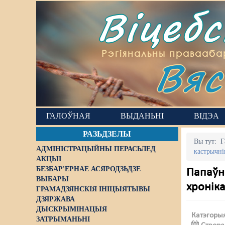
Віцеб
Вяс
Рэгіянальны правааба
ГАЛОЎНАЯ
ВЫДАНЬНІ
ВІДЭА
РАЗЬДЗЕЛЫ
Вы тут:
Г
АДМІНІСТРАЦЫЙНЫ ПЕРАСЬЛЕД
кастрычні
АКЦЫІ
БЕЗБАР'ЕРНАЕ АСЯРОДЗЬДЗЕ
Папаўне
ВЫБАРЫ
хроніка
ГРАМАДЗЯНСКІЯ ІНІЦЫЯТЫВЫ
ДЗЯРЖАВА
ДЫСКРЫМІНАЦЫЯ
Катэгоры
ЗАТРЫМАНЬНІ