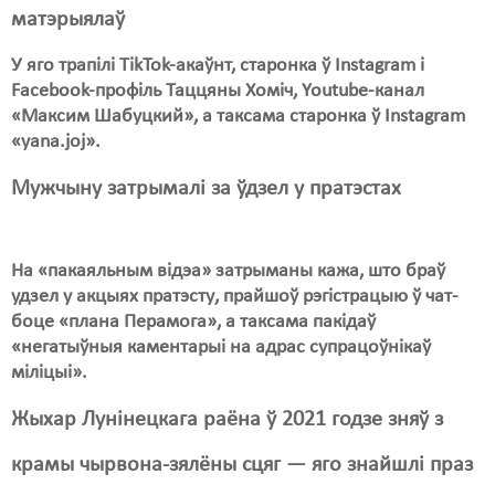
матэрыялаў
У яго трапілі TikTok-акаўнт, старонка ў Instagram і
Facebook-профіль Таццяны Хоміч, Youtube-канал
«Максим Шабуцкий», а таксама старонка ў Instagram
«yana.joj».
Мужчыну затрымалі за ўдзел у пратэстах
На «пакаяльным відэа» затрыманы кажа, што браў
удзел у акцыях пратэсту, прайшоў рэгістрацыю ў чат-
боце «плана Перамога», а таксама пакідаў
«негатыўныя каментарыі на адрас супрацоўнікаў
міліцыі».
Жыхар Лунінецкага раёна ў 2021 годзе зняў з
крамы чырвона-зялёны сцяг — яго знайшлі праз