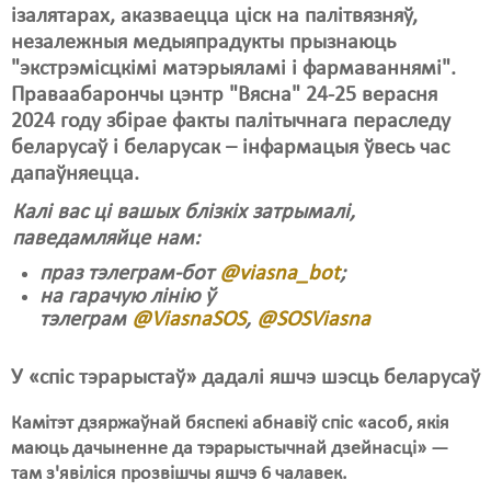
Карная псыхіятрыя
ізалятарах, аказваецца ціск на палітвязняў,
незалежныя медыяпрадукты прызнаюць
КПЧ ААН
"экстрэмісцкімі матэрыяламі і фармаваннямі".
Культурныя правы
Праваабарончы цэнтр "Вясна" 24-25
верасня
2024 году збірае факты палітычнага пераследу
ЛПП
беларусаў і беларусак – інфармацыя ўвесь час
дапаўняецца.
Мігранты
Калі вас ці вашых блізкіх затрымалі,
Мірныя сходы
паведамляйце нам:
Палітвязьні
праз тэлеграм-бот
@viasna_bot
;
на гарачую лінію ў
Праваабаронцы
тэлеграм
@ViasnaSOS
,
@SOSViasnа
Правы дзіцяці
У «спіс тэрарыстаў» дадалі яшчэ шэсць беларусаў
Пэнітэнцыярная сыстэма
Камітэт дзяржаўнай бяспекі абнавіў спіс «асоб, якія
Распальваньне варожасьці
маюць дачыненне да тэрарыстычнай дзейнасці» —
там з'явіліся прозвішчы яшчэ 6 чалавек.
Рознае