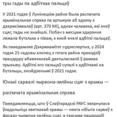
тры гады па адбітках пальцаў
У 2021 годзе ў Лунінецкім раёне была распачата
крымінальная справа па артыкуле аб здзеку з
дзяржсімвалаў (арт. 370 КК), аднак чалавека, які зняў
сцяг, тады не знайшлі. Побач з месцам здарэння
ляжала бутэлька з півам, з якой знялі адбіткі пальцаў.
Як паведамляе Дзяржкамітэт судэкспертыз, у 2024
годзе 21-гадовы хлопец з гэтага раёна праходзіў
працэдуру абавязковай дактыласкапіі ў рамках
прызыву. Адбіткі яго пальцаў супалі з адбіткамі на
бутэльцы, знойдзенымі ў 2021 годзе.
Юнакі сарвалі чырвона-зялёны сцяг з крамы —
распачата крымінальная справа
Паведамляецца, што ў Слаўгарадскі РАУС звярнулася
ўладальніца кветкавай крамы — нехта нібыта сарваў з
фасаду чырвона зялёны сцяг, а таксама пашкодзіў