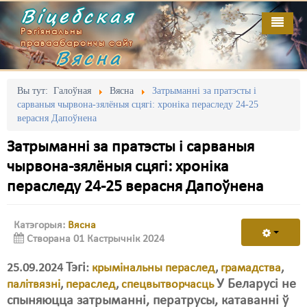
Віцебская
Рэгіянальны
праваабарончы сайт
Вясна
Галоўная
Выданьні
Адміністрацыйны перасьлед
Вы тут:
Галоўная
Вясна
Затрыманні за пратэсты і
сарваныя чырвона-зялёныя сцягі: хроніка пераследу 24-25
Відэа
Акцыі
верасня Дапоўнена
Кантакт
Безбар'ернае асяродзьдзе
Затрыманні за пратэсты і сарваныя
чырвона-зялёныя сцягі: хроніка
Пра нас
Выбары
пераследу 24-25 верасня Дапоўнена
RSS
Грамадзянскія ініцыятывы
Катэгорыя:
Вясна
Дзяржава
Створана 01 Кастрычнік 2024
Дыскрымінацыя
Тэгі
25.09.2024
:
крымінальны пераслед
,
грамадства
,
Затрыманьні
У Беларусі не
палітвязні
,
пераслед
,
спецвытворчасць
спыняюцца затрыманні, ператрусы, катаванні ў