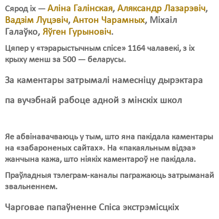
Аліна Галінская
,
Аляксандр Лазарэвіч
,
Сярод іх —
Свабода слова
Вадзім Луцэвіч
,
Антон Чарамных
, Міхаіл
Галаўко,
Яўген Гурыновіч
.
Свабода сумленьня
Цяпер у «тэрарыстычным спісе» 1164 чалавекі, з іх
Суд
крыху менш за 500 — беларусы.
Сьмяротнае пакараньне
За каментары затрымалі намесніцу дырэктара
Экалёгія
па вучэбнай рабоце адной з мінскіх школ
Правы працоўных
Сацыяльныя правы
Яе абвінавачваюць у тым, што яна пакідала каментары
на «забароненых сайтах». На «пакаяльным відэа»
жанчына кажа, што ніякіх каментароў не пакідала.
Праўладныя тэлеграм-каналы пагражаюць затрыманай
звальненнем.
Чарговае папаўненне Спіса экстрэмісцкіх