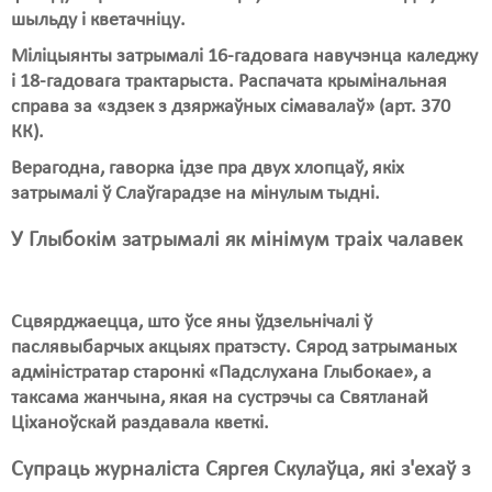
шыльду і кветачніцу.
Міліцыянты затрымалі 16-гадовага навучэнца каледжу
і 18-гадовага трактарыста. Распачата крымінальная
справа за «здзек з дзяржаўных сімавалаў» (арт. 370
КК).
Верагодна, гаворка ідзе пра двух хлопцаў, якіх
затрымалі ў Слаўгарадзе на мінулым тыдні.
У Глыбокім затрымалі як мінімум траіх чалавек
Сцвярджаецца, што ўсе яны ўдзельнічалі ў
паслявыбарчых акцыях пратэсту. Сярод затрыманых
адміністратар старонкі «Падслухана Глыбокае», а
таксама жанчына, якая на сустрэчы са Святланай
Ціханоўскай раздавала кветкі.
Супраць журналіста Сяргея Скулаўца, які з'ехаў з