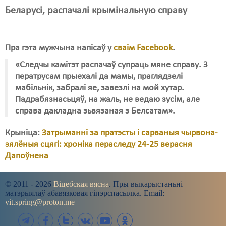
Беларусі, распачалі крымінальную справу
Пра гэта мужчына напісаў у
сваім Facebook
.
«Следчы камітэт распачаў супраць мяне справу. З
ператрусам прыехалі да мамы, праглядзелі
мабільнік, забралі яе, завезлі на мой хутар.
Падрабязнасьцяў, на жаль, не ведаю зусім, але
справа дакладна зьвязаная з Белсатам».
Крыніца:
Затрыманні за пратэсты і сарваныя чырвона-
зялёныя сцягі: хроніка пераследу 24-25 верасня
Дапоўнена
© 2011 - 2026
Віцебская вясна
. Пры выкарыстаньні
матэрыялаў абавязковая гіпэрспасылка. Email:
vit.spring@proton.me