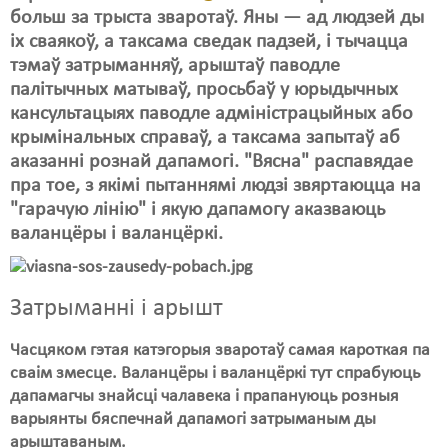
Карная псыхіятрыя
больш за трыста зваротаў. Яны — ад людзей ды
іх сваякоў, а таксама сведак падзей, і тычацца
КПЧ ААН
тэмаў затрыманняў, арыштаў паводле
Культурныя правы
палітычных матываў, просьбаў у юрыдычных
кансультацыях паводле адміністрацыйных або
ЛПП
крымінальных справаў, а таксама запытаў аб
аказанні рознай дапамогі. "Вясна" распавядае
Мігранты
пра тое, з якімі пытаннямі людзі звяртаюцца на
Мірныя сходы
"гарачую лінію" і якую дапамогу аказваюць
валанцёры і валанцёркі.
Палітвязьні
Праваабаронцы
Затрыманні і арышт
Правы дзіцяці
Часцяком гэтая катэгорыя зваротаў самая кароткая па
Пэнітэнцыярная сыстэма
сваім змесце. Валанцёры і валанцёркі тут спрабуюць
дапамагчы знайсці чалавека і прапануюць розныя
Распальваньне варожасьці
варыянты бяспечнай дапамогі затрыманым ды
арыштаваным.
Рознае