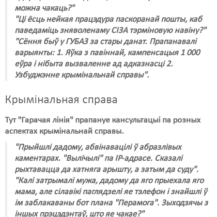
можна чакаць?"
"Ці ёсць нейкая працэдура паскоранай пошты, каб
паведаміць зняволенаму СІЗА тэрміновую навіну?"
"Сёння быў у ГУБАЗ за стары данат. Прапанавалі
варыянты: 1. Яўка з павіннай, кампенсацыя 1 000
еўра і нібыта вызваленне ад адказнасці 2.
Узбуджэнне крымінальнай справы".
Крымінальная справа
Тут "Гарачая лінія" прапануе кансультацыі па розных
аспектах крымінальнай справы.
"Прыйшлі дадому, абвінавацілі ў абразлівых
каментарах. "Вылічылі" па IP-адрасе. Сказалі
рыхтавацца да хатняга арышту, а затым да суду".
"Калі затрымалі мужа, дадому да яго прыехала яго
мама, але сілавікі паглядзелі яе тэлефон і знайшлі ў
ім заблакаваны бот плана "Перамога". Зыходзячы з
іншых прэцэдэнтаў, што яе чакае?"