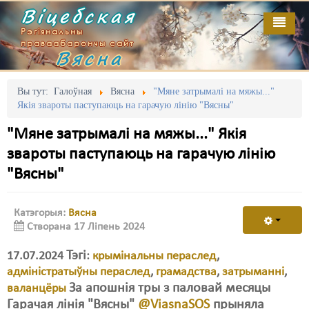
Віцебская
Рэгіянальны
праваабарончы сайт
Вясна
Галоўная
Выданьні
Адміністрацыйны перасьлед
Вы тут:
Галоўная
Вясна
"Мяне затрымалі на мяжы..."
Якія звароты паступаюць на гарачую лінію "Вясны"
Відэа
Акцыі
"Мяне затрымалі на мяжы..." Якія
Кантакт
Безбар'ернае асяродзьдзе
звароты паступаюць на гарачую лінію
"Вясны"
Пра нас
Выбары
RSS
Грамадзянскія ініцыятывы
Катэгорыя:
Вясна
Створана 17 Ліпень 2024
Дзяржава
Тэгі
17.07.2024
Дыскрымінацыя
:
крымінальны пераслед
,
адміністратыўны пераслед
,
грамадства
,
затрыманні
,
Затрыманьні
За апошнія тры з паловай месяцы
валанцёры
Гарачая лінія "Вясны"
@ViasnaSOS
прыняла