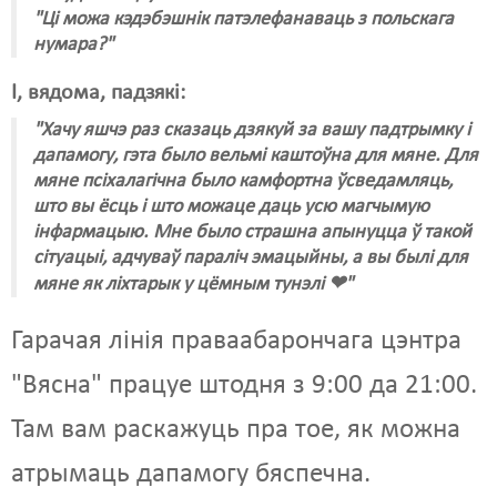
"Ці можа кэдэбэшнік патэлефанаваць з польскага
нумара?"
І, вядома, падзякі:
"Хачу яшчэ раз сказаць дзякуй за вашу падтрымку і
дапамогу, гэта было вельмі каштоўна для мяне. Для
мяне псіхалагічна было камфортна ўсведамляць,
што вы ёсць і што можаце даць усю магчымую
інфармацыю. Мне было страшна апынуцца ў такой
сітуацыі, адчуваў параліч эмацыйны, а вы былі для
мяне як ліхтарык у цёмным тунэлі ❤"
Гарачая лінія праваабарончага цэнтра
"Вясна" працуе штодня з 9:00 да 21:00.
Там вам раскажуць пра тое, як можна
атрымаць дапамогу бяспечна.