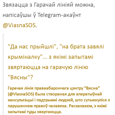
Звязацца з Гарачай лініяй можна,
напісаўшы ў Telegram-акаўнт
@ViasnaSOS
.
"Да нас прыйшлі", "на брата завялі
крыміналку"... з якімі запытамі
звяртаюцца на гарачую лінію
"Вясны"?
Гарачая лінія праваабарончага цэнтру "Вясна"
(@ViasnaSOS) была створаная для аператыўнай
кансультацыі і падтрымкі людзей, што сутыкнуліся з
парушэннем правоў чалавека. Расказваем, з якімі
запытамі туды звяртаюцца.