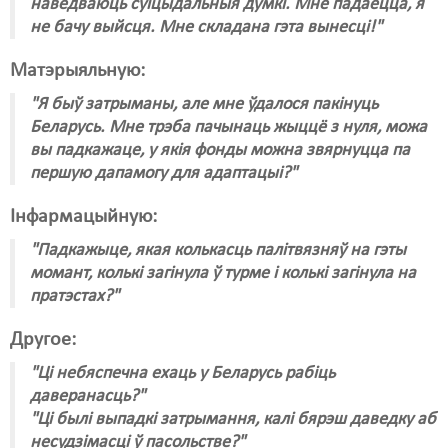
наведваюць суіцыдальныя думкі. Мне падаецца, я
не бачу выйсця. Мне складана гэта вынесці!"
Матэрыяльную:
"Я быў затрыманы, але мне ўдалося пакінуць
Беларусь. Мне трэба пачынаць жыццё з нуля, можа
вы падкажаце, у якія фонды можна звярнуцца па
першую дапамогу для адаптацыі?"
Інфармацыйную:
"Падкажыце, якая колькасць палітвязняў на гэты
момант, колькі загінула ў турме і колькі загінула на
пратэстах?"
Другое:
"Ці небяспечна ехаць у Беларусь рабіць
даверанасць?"
"Ці былі выпадкі затрымання, калі бярэш даведку аб
несудзімасці ў пасольстве?"