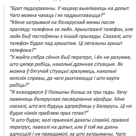
"Брат падазраваны. У чацвер выклікаюць на допыт.
Чаго можна чакаць і як падрыхтавацца?"
"Мяне затрымалі на беларускай мяжы пасля
прагляду тэлефона за лайк. Арыштавалі тэлефон, але
лайк быў пастаўлены з іншай прылады. Сказалі, што
тэлефон будзе пад арыштам. Ці легальны арышт
тэлефона?"
"У майго сябра сёння быў ператрус, і ён не разумее,
што цяпер рабіць, наколькі дрэнная сітуацыя. Як
можна ў бягучай сітуацыі зразумець, наколькі
кепскія справы, да чаго рыхтавацца і што варта
рабіць?"
"Я знаходжуся ў Польшчы больш за тры гады. Хачу
памяняць беларускае пасведчанне кіроўцы. Мне
сказалі, што яго будуць адпраўляць у Беларусь. Ці не
будзе ніякіх праблем праз гэтае?"
"А што будзе, калі прыехалі дахаты сілавікі, правялі
ператрус, павезлі на допыт, але ў той жа дзень
адпусцілі і не паведамілі, за што затрыманы. Чаго