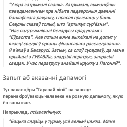
"Учора затрымалі сваяка. Затрымалі, выманіўшы
паведамленнем пра нібыта падазроныя дзеянні
банкаўскага рахунку, і прасілі прыехаць у банк.
Следчы сказаў толькі, што "артыкул сур'ёзны".
"Нас падтрымлівалі беларусы прадуктамі з
"Еўраопта". Але потым мяне выклікалі на допыт у
якасці сведкі ў органы фінансавага расследавання.
Я з'ехаў з Беларусі. Затым, са слоў суседзяў, да мяне
прыйшлі з ГУБАЗіКа, зладзілі ператрус, запрасілі
сведак. У час ператрусу знайшлі кружку з Пагоняй".
Запыт аб аказанні дапамогі
Тут валанцёры "Гарачай лініі" па запыце
перанакіроўваюць чалавека на розную дапамогу, якую
ён запытвае.
Напрыклад,
псіхалагічную:
"Бацька сядзіць у турме, усё вельмі цяжка. Мяне