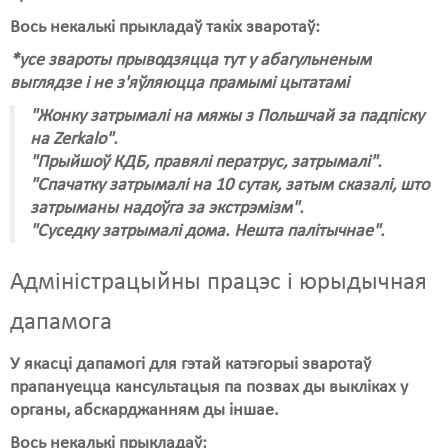
Вось некалькі прыкладаў такіх зваротаў:
Свабода слова
*усе звароты прыводзяцца тут у абагульненым
Свабода сумленьня
выглядзе і не з'яўляюцца прамымі цытатамі
Суд
"Жонку затрымалі на мяжы з Польшчай за падпіску
на Zerkalo".
Сьмяротнае пакараньне
"Прыйшоў КДБ, правялі ператрус, затрымалі".
"Спачатку затрымалі на 10 сутак, затым сказалі, што
Экалёгія
затрыманы надоўга за экстрэмізм".
"Суседку затрымалі дома. Нешта палітычнае".
Правы працоўных
Сацыяльныя правы
Адміністрацыйны працэс і юрыдычная
дапамога
У якасці дапамогі для гэтай катэгорыі зваротаў
прапануецца кансультацыя па позвах ды выкліках у
органы, абскарджанням ды іншае.
Вось некалькі прыкладаў: