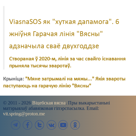
ViasnaSOS як "хуткая дапамога". 6
жніўня Гарачая лінія "Вясны"
адзначыла сваё двухгоддзе
Створаная ў 2020-м, лінія за час свайго існавання
прыняла тысячы зваротаў.
Крыніца:
"Мяне затрымалі на мяжы..." Якія звароты
паступаюць на гарачую лінію "Вясны"
© 2011 - 2026
Віцебская вясна
. Пры выкарыстаньні
матэрыялаў абавязковая гіпэрспасылка. Email:
vit.spring@proton.me