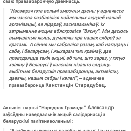
сваю праваабарончую дзейнасць.
"Насамрэч гэта вельмі змрочны дзень: у адначассе
мы часова пазбавіліся найлепшых людзей нашай
арганізацыі, яе лідараў, заснавальнікаў. Іх
затрыманне моцна абяскровіла "Вясну". Мы дасюль
вымушаныя жыць, думаючы пра нашах сяброў за
кратамі. А сёння мы сабраліся разам, каб нагадаць і
сабе, і беларусам, і жыхарам тых краінаў, дзе
праводзяцца такія акцыі, аб тым, што зараз, у гэтую
хвіліну ў Беларусі ў калоніях нізашто сядзяць
выбітныя беларускія праваабаронцы, актывісты,
дзеячы, нашыя сябры і калегі",
– адзначае
Канстанцін Старадубец.
праваабаронца
Аляксандр
Актывіст партыі “Народная Грамада”
заўсёдны наведвальнік акцый салідарнасці з
беларускімі палітзняволенымі: