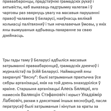
праваабаронцы, прадстаўнікі грамадскіх рухаў і
актывісты, каб выказаць падтрымку калегам і ў
Свабода слова
чарговы раз звярнуць увагу на масавыя парушэнні
правоў чалавека ў Беларусі, наяўнасць вялікай
Свабода сумленьня
колькасці палітвязняў і тыя нечалавечыя ўмовы, у якіх
Суд
яны вымушаныя адбываць пакаранне за сваю
дзейнасць.
Сьмяротнае пакараньне
Экалёгія
Правы працоўных
Тры гады таму ў Беларусі адбыліся масавыя
затрыманні праваабаронцаў, грамадскіх дзеячоў і
Сацыяльныя правы
журналістаў па ўсёй Беларусі. Наймацней яны
закранулі “Вясну”: былі затрыманыя практычна ўсе
сябры арганізацыі, якія на той дзень знаходзіліся ў
Алесь Бяляцкі
краіне. Старшыня арганізацыі
, яго
Валянцін Стэфановіч
Уладзімір
намеснік
і юрыст
Лабковіч
, разам з дзясяткамі іншых вясноўцаў, пасля
ператрусаў былі затрыманыя і кінутыя за краты за