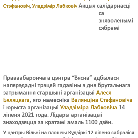
Карная псыхіятрыя
Акцыя салідарнасці
Стэфановіч
,
Уладзімір Лабковіч
КПЧ ААН
са
зняволенымі
Культурныя правы
сябрамі
ЛПП
Мігранты
Мірныя сходы
Палітвязьні
Праваабарончага цэнтра “Вясна” адбылася
напярэдадні трэцяй гадавіны з дня брутальнага
Праваабаронцы
затрымання старшыні арганізацыі
Алеся
Правы дзіцяці
Бяляцкага
, яго намесніка
Валянціна Стэфановіча
і юрыста арганізацыі
Уладзіміра Лабковіча
14
Пэнітэнцыярная сыстэма
ліпеня 2021 года. Лідары арганізацыі
знаходзяцца за кратамі амаль 1100 дзён.
Распальваньне варожасьці
У цэнтры Вільні на плошчы Кудзіркі 12 ліпеня сабраліся
Рознае