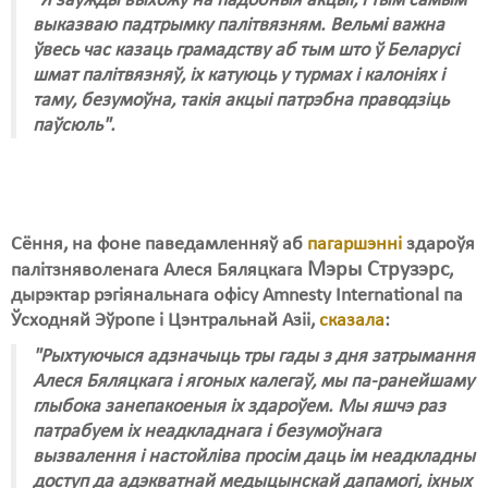
"Я заўжды выхожу на падобныя акцыі, і тым самым
выказваю падтрымку палітвязням. Вельмі важна
ўвесь час казаць грамадству аб тым што ў Беларусі
шмат палітвязняў, іх катуюць у турмах і калоніях і
таму, безумоўна, такія акцыі патрэбна праводзіць
паўсюль".
Сёння, на фоне паведамленняў аб
пагаршэнні
здароўя
Мэры Струзэрс
палітзняволенага Алеся Бяляцкага
,
дырэктар рэгіянальнага офісу Amnesty International па
Ўсходняй Эўропе і Цэнтральнай Азіі,
сказала
:
"Рыхтуючыся адзначыць тры гады з дня затрымання
Алеся Бяляцкага і ягоных калегаў, мы па-ранейшаму
глыбока занепакоеныя іх здароўем. Мы яшчэ раз
патрабуем іх неадкладнага і безумоўнага
вызвалення і настойліва просім даць ім неадкладны
доступ да адэкватнай медыцынскай дапамогі, іхных