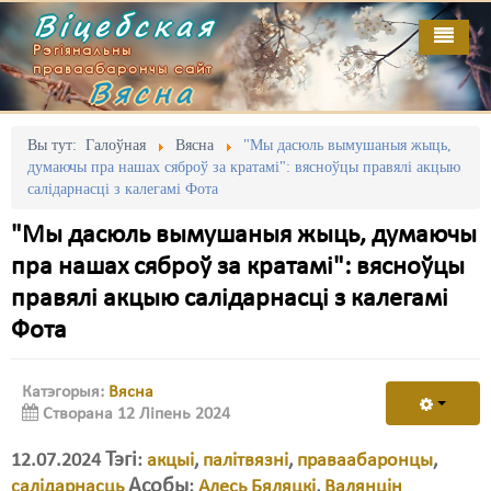
Віцебская
Рэгіянальны
праваабарончы сайт
Вясна
Галоўная
Выданьні
Адміністрацыйны перасьлед
Вы тут:
Галоўная
Вясна
"Мы дасюль вымушаныя жыць,
думаючы пра нашах сяброў за кратамі": вясноўцы правялі акцыю
Відэа
Акцыі
салідарнасці з калегамі Фота
Кантакт
Безбар'ернае асяродзьдзе
"Мы дасюль вымушаныя жыць, думаючы
пра нашах сяброў за кратамі": вясноўцы
Пра нас
Выбары
правялі акцыю салідарнасці з калегамі
RSS
Грамадзянскія ініцыятывы
Фота
Дзяржава
Катэгорыя:
Вясна
Дыскрымінацыя
Створана 12 Ліпень 2024
Затрыманьні
Тэгі
12.07.2024
:
акцыі
,
палітвязні
,
праваабаронцы
,
Асобы
салідарнасць
:
Алесь Бяляцкі
,
Валянцін