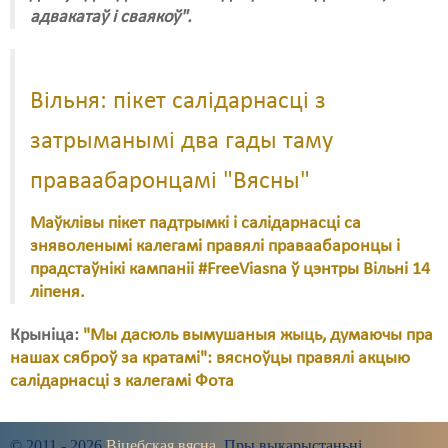
адвакатаў і сваякоў".
Вільня: пікет салідарнасці з
затрыманымі два гады таму
праваабаронцамі "Вясны"
Маўклівы пікет падтрымкі і салідарнасці са
зняволенымі калегамі правялі праваабаронцы і
прадстаўнікі кампаніі #FreeViasna ў цэнтры Вільні 14
ліпеня.
Крыніца:
"Мы дасюль вымушаныя жыць, думаючы пра
нашах сяброў за кратамі": вясноўцы правялі акцыю
салідарнасці з калегамі Фота
© 2011 - 2026
Віцебская вясна
. Пры выкарыстаньні