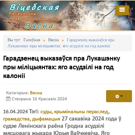
Віцебская
Рэгіянальны
праваабарончы сайт
Вясна
Галоўная
Выданьні
Адміністрацыйны перасьлед
Вы тут:
Галоўная
Вясна
Гарадзенец выказаўся пра
Лукашэнку пры міліцыянтах: яго асудзілі на год калоніі
Відэа
Акцыі
Гарадзенец выказаўся пра Лукашэнку
Кантакт
Безбар'ернае асяродзьдзе
пры міліцыянтах: яго асудзілі на год
калоніі
Пра нас
Выбары
RSS
Грамадзянскія ініцыятывы
Катэгорыя:
Вясна
Створана 16 Красавік 2024
Дзяржава
Тэгі
16.04.2024
Дыскрымінацыя
:
суды
,
крымінальны пераслед
,
27 сакавіка 2024 года ў
грамадства
,
дыфамацыя
Затрыманьні
судзе Ленінскага раёна Гродна асудзілі
мясцовага жыхара Юрыя Ваўчкевіча. Яго