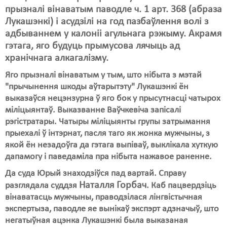
Карная псыхіятрыя
прызналі вінаватым паводле ч. 1 арт. 368 (абраза
Лукашэнкі) і асудзілі на год пазбаўлення волі з
КПЧ ААН
адбываннем у калоніі агульнага рэжыму. Акрамя
Культурныя правы
гэтага, яго будуць прымусова лячыць ад
хранічнага алкагалізму.
ЛПП
Яго прызналі вінаватым у тым, што нібыта з мэтай
Мігранты
"прычынення шкоды аўтарытэту" Лукашэнкі ён
выказаўся нецэнзурна ў яго бок у прысутнасці чатырох
Мірныя сходы
міліцыянтаў. Выказванне Ваўчкевіча запісалі
рэгістратары. Чатыры міліцыянты групы затрымання
Палітвязьні
прыехалі ў інтэрнат, пасля таго як жонка мужчыны, з
Праваабаронцы
якой ён незадоўга да гэтага выпіваў, выклікала хуткую
дапамогу і паведаміла пра нібыта нажавое раненне.
Правы дзіцяці
Да суда Юрый знаходзіўся пад вартай. Справу
Пэнітэнцыярная сыстэма
Наталля Горбач
разглядала суддзя
. Каб пацвердзіць
вінаватасць мужчыны, праводзілася лінгвістычная
Распальваньне варожасьці
экспертыза, паводле яе вынікаў экспэрт адзначыў, што
негатыўная ацэнка Лукашэнкі была выказаная
Рознае