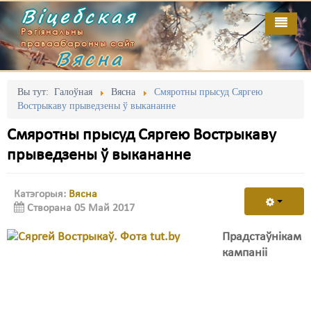
Віцебская
Рэгіянальны
праваабарончы сайт
Вясна
Галоўная
Выданьні
Адміністрацыйны перасьлед
Вы тут:
Галоўная
Вясна
Смяротны прысуд Сяргею
Вострыкаву прыведзены ў выкананне
Відэа
Акцыі
Смяротны прысуд Сяргею Вострыкаву
Кантакт
Безбар'ернае асяродзьдзе
прыведзены ў выкананне
Пра нас
Выбары
Катэгорыя:
Вясна
RSS
Грамадзянскія ініцыятывы
Створана 05 Май 2017
Дзяржава
Прадстаўнікам
кампаніі
Дыскрымінацыя
Затрыманьні