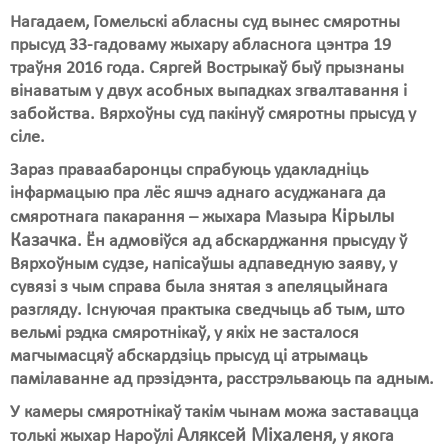
Нагадаем, Гомельскі абласны суд вынес смяротны
Свабода слова
прысуд 33-гадоваму жыхару абласнога цэнтра 19
траўня 2016 года. Сяргей Вострыкаў быў прызнаны
Свабода сумленьня
вінаватым у двух асобных выпадках згвалтавання і
забойства. Вярхоўны суд пакінуў смяротны прысуд у
Суд
сіле.
Сьмяротнае пакараньне
Зараз праваабаронцы спрабуюць удакладніць
інфармацыю пра лёс яшчэ аднаго асуджанага да
Экалёгія
Кірылы
смяротнага пакарання – жыхара Мазыра
Правы працоўных
Казачка
. Ён адмовіўся ад абскарджання прысуду ў
Вярхоўным судзе, напісаўшы адпаведную заяву, у
Сацыяльныя правы
сувязі з чым справа была знятая з апеляцыйнага
разгляду. Існуючая практыка сведчыць аб тым, што
вельмі рэдка смяротнікаў, у якіх не засталося
магчымасцяў абскардзіць прысуд ці атрымаць
памілаванне ад прэзідэнта, расстрэльваюць па адным.
У камеры смяротнікаў такім чынам можа заставацца
Аляксей Міхаленя
толькі жыхар Нароўлі
, у якога