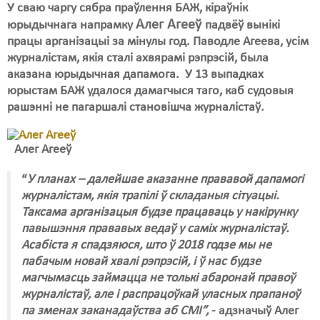
У сваю чаргу сябра праўлення БАЖ, кіраўнік
Алег Агееў
юрыдычнага напрамку
падвёў вынікі
працы арганізацыі за мінулы год. Паводле Агеева, усім
журналістам, якія сталі ахвярамі рэпрэсій, была
аказана юрыдычная дапамога. У 13 выпадках
юрыстам БАЖ удалося дамагчыся таго, каб судовыя
рашэнні не пагаршалі становішча журналістаў.
Алег Агееў
“
У планах – далейшае аказанне прававой дапамогі
журналістам, якія трапілі ў складаныя сітуацыі.
Таксама арганізацыя будзе працаваць у накірунку
павышэння прававых ведаў у саміх журналістаў.
Асабіста я спадзяюся, што ў 2018 годзе мы не
пабачым новай хвалі рэпрэсій, і ў нас будзе
магчымасць займацца не толькі абаронай правоў
журналістаў, але і распрацоўкай уласных прапаноў
па зменах заканадаўства аб СМІ”,
- адзначыў Алег