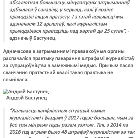
абсалютная большасць мінулагодніх затрыманняў
адбылася ў сакавіку, у перыяд, калі ў краіне
Свабода слова
праходзілі акцыі пратэсту. І з гэтай колькасці мы
Свабода сумленьня
адзначаем 12 арыштаў, калі журналістам
прыходзілася праводзіць пад вартай да 25 сутак”, -
Суд
адзначыў Бастунец.
Сьмяротнае пакараньне
Адначасова з затрыманнямі праваахоўныя органы
распачаліся практыку пакарання штрафамі журналістаў
Экалёгія
за супрацоўніцтва з замежнымі медыя. Прычым пасля
Правы працоўных
сканчэння пратэстнай хвалі такая практыка не
спынілася.
Сацыяльныя правы
Андрэй Бастунец
“Калькасць канфліктных сітуацый паміж
журналістамі і ўладамі ў 2017 годзе большая, чым за
ўсе тры мінулыя гады разам узятыя. Так, з 2014 па
2016 год агулам было 48 штрафаў журналістам за так