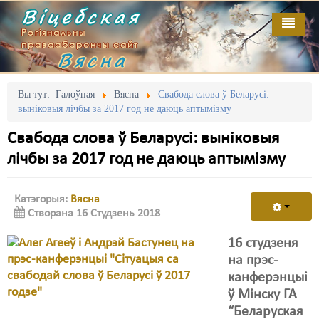
Віцебская
Рэгіянальны
праваабарончы сайт
Вясна
Галоўная
Выданьні
Адміністрацыйны перасьлед
Вы тут:
Галоўная
Вясна
Свабода слова ў Беларусі:
выніковыя лічбы за 2017 год не даюць аптымізму
Відэа
Акцыі
Свабода слова ў Беларусі: выніковыя
Кантакт
Безбар'ернае асяродзьдзе
лічбы за 2017 год не даюць аптымізму
Пра нас
Выбары
Катэгорыя:
Вясна
RSS
Грамадзянскія ініцыятывы
Створана 16 Студзень 2018
Дзяржава
16 студзеня
на прэс-
Дыскрымінацыя
канферэнцыі
Затрыманьні
ў Мінску ГА
“Беларуская