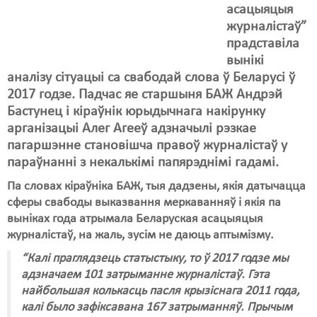
Карная псыхіятрыя
асацыяцыя
журналістаў”
КПЧ ААН
прадставіла
Культурныя правы
вынікі
аналізу сітуацыі са свабодай слова ў Беларусі ў
ЛПП
2017 годзе. Падчас яе старшыня БАЖ Андрэй
Бастунец і кіраўнік юрыдычнага накірунку
Мігранты
арганізацыі Алег Агееў адзначылі рэзкае
Мірныя сходы
пагаршэнне становішча правоў журналістаў у
параўнанні з некалькімі папярэднімі гадамі.
Палітвязьні
Па словах кіраўніка БАЖ, тыя дадзены, якія датычацца
Праваабаронцы
сферы свабоды выказвання меркаванняў і якія па
выніках года атрымала Беларуская асацыяцыя
Правы дзіцяці
журналістаў, на жаль, зусім не даюць аптымізму.
Пэнітэнцыярная сыстэма
“Калі праглядзець статыстыку, то ў 2017 годзе мы
адзначаем 101 затрыманне журналістаў. Гэта
Распальваньне варожасьці
найбольшая колькасць пасля крызіснага 2011 года,
калі было зафіксавана 167 затрыманняў. Прычым
Рознае