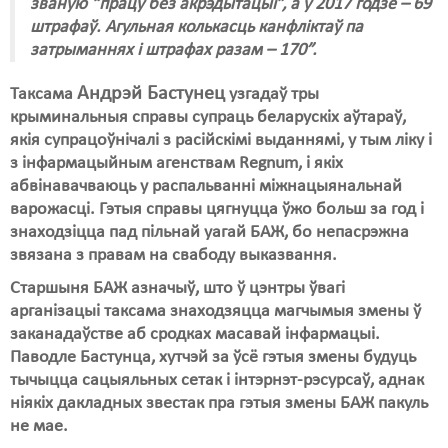
званую “працу без акрэдытацыі”, а ў 2017 годзе – 69
штрафаў. Агульная колькасць канфліктаў па
затрыманнях і штрафах разам – 170”.
Андрэй Бастунец
Таксама
узгадаў тры
крыминальныя справы супраць беларускіх аўтараў,
якія супрацоўнічалі з расійскімі выданнямі, у тым ліку і
з інфармацыйным агенствам Regnum, і якіх
абвінавачваюць у распальванні міжнацыянальнай
варожасці. Гэтыя справы цягнуцца ўжо больш за год і
знаходзіцца пад пільнай уагай БАЖ, бо непасрэжна
звязана з правам на свабоду выказвання.
Старшыня БАЖ азначыў, што ў цэнтры ўвагі
арганізацыі таксама знаходзяцца магчымыя змены ў
заканадаўстве аб сродках масавай інфармацыі.
Паводле Бастунца, хутчэй за ўсё гэтыя змены будуць
тычыцца сацыяльных сетак і інтэрнэт-рэсурсаў, аднак
ніякіх дакладных звестак пра гэтыя змены БАЖ пакуль
не мае.