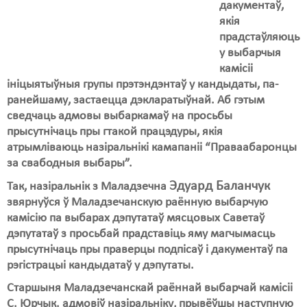
Карная псыхіятрыя
дакументаў,
якія
КПЧ ААН
прадстаўляюць
у выбарчыя
Культурныя правы
камісіі
ініцыятыўныя групы прэтэндэнтаў у кандыдаты, па-
ЛПП
ранейшаму, застаецца дэкларатыўнай. Аб гэтым
Мігранты
сведчаць адмовы выбаркамаў на просьбы
прысутнічаць пры гтакой працэдуры, якія
Мірныя сходы
атрымліваюць назіральнікі камапаніі “Праваабаронцы
за свабодныя выбары”.
Палітвязьні
Эдуард Баланчук
Так, назіральнік з Маладзечна
Праваабаронцы
звярнуўся ў Маладзечанскую раённую выбарчую
камісію па выбарах дэпутатаў мясцовых Саветаў
Правы дзіцяці
дэпутатаў з просьбай прадставіць яму магчымасць
Пэнітэнцыярная сыстэма
прысутнічаць пры праверцы подпісаў і дакументаў па
рэгістрацыі кандыдатаў у дэпутаты.
Распальваньне варожасьці
Старшыня Маладзечанскай раённай выбарчай камісіі
С. Юрчык. адмовіў назіральніку, прывёўшы наступную
Рознае