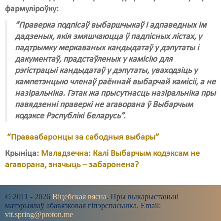
фармуліроўку:
Свабода слова
“Праверка подпісаў выбаршчыкаў і адпаведных ім
дадзеных, якія змяшчаюцца ў падпісных лістах, у
Свабода сумленьня
падтрымку меркаваных кандыдатаў у дэпутаты і
Суд
дакументаў, прадстаўленых у камісію для
рэгістрацыі кандыдатаў у дэпутаты, уваходзіць у
Сьмяротнае пакараньне
кампетэнцыю членаў раённай выбарчай камісіі, а не
назіральніка. Гэтак жа прысутнасць назіральніка пры
Экалёгія
павядзенні праверкі не агаворана ў Выбарчым
Правы працоўных
кодэксе Рэспублікі Беларусь”.
Сацыяльныя правы
“Праваабаронцы за сабодныя выбары”
Крыніца:
Маладзечна: Калі Выбарчым кодэксам не
агаворана, значыць – забаронена?
© 2011 - 2026
Віцебская вясна
. Пры выкарыстаньні
матэрыялаў абавязковая гіпэрспасылка. Email:
vit.spring@proton.me