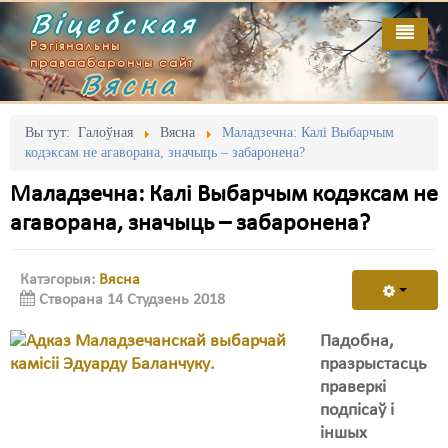
Віцебская
Рэгіянальны
праваабарончы сайт
Вясна
Галоўная
Выданьні
Адміністрацыйны перасьлед
Вы тут:
Галоўная
Вясна
Маладзечна: Калі Выбарчым
кодэксам не агаворана, значыць – забаронена?
Відэа
Акцыі
Маладзечна: Калі Выбарчым кодэксам не
Кантакт
Безбар'ернае асяродзьдзе
агаворана, значыць – забаронена?
Пра нас
Выбары
Катэгорыя:
Вясна
RSS
Грамадзянскія ініцыятывы
Створана 14 Студзень 2018
Дзяржава
Падобна,
празрыстасць
Дыскрымінацыя
праверкі
подпісаў і
Затрыманьні
іншых