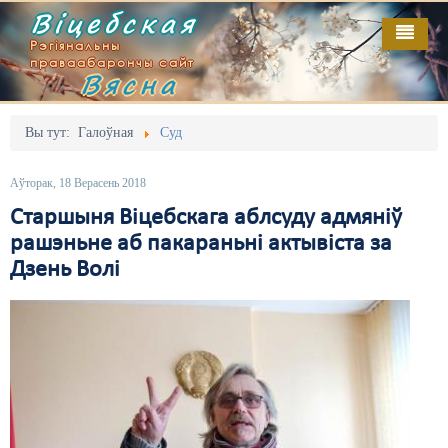
Віцебская
Рэгіянальны
праваабарончы сайт
Вясна
Галоўная
Выданьні
Адміністрацыйны перасьлед
Вы тут:
Галоўная
Суд
Відэа
Акцыі
Аўторак, 18 Верасень 2018
Кантакт
Безбар'ернае асяродзьдзе
Старшыня Віцебскага аблсуду адмяніў
рашэньне аб пакараньні актывіста за
Пра нас
Выбары
Дзень Волі
RSS
Грамадзянскія ініцыятывы
Дзяржава
Дыскрымінацыя
Затрыманьні