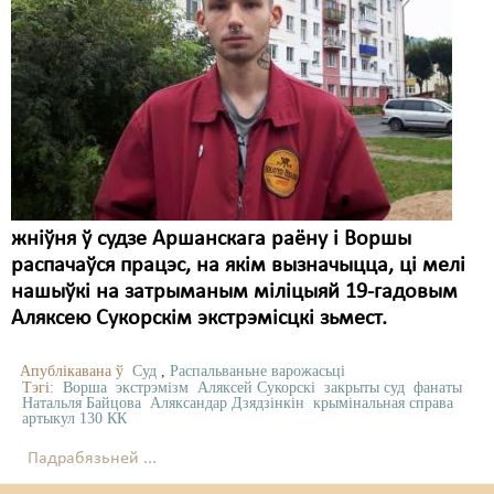
жніўня ў судзе Аршанскага раёну і Воршы
распачаўся працэс, на якім вызначыцца, ці мелі
нашыўкі на затрыманым міліцыяй 19-гадовым
Аляксею Сукорскім экстрэмісцкі зьмест.
Апублікавана ў
Суд
,
Распальваньне варожасьці
Тэгі:
Ворша
экстрэмізм
Аляксей Сукорскі
закрыты суд
фанаты
Натальля Байцова
Аляксандар Дзядзінкін
крымінальная справа
артыкул 130 КК
Падрабязьней ...