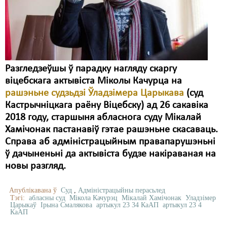
Карная псыхіятрыя
КПЧ ААН
Культурныя правы
ЛПП
Разгледзеўшы ў парадку нагляду скаргу
віцебскага актывіста Міколы Качурца на
Мігранты
рашэньне судзьдзі Ўладзімера Царыкава
(суд
Мірныя сходы
Кастрычніцкага раёну Віцебску) ад 26 сакавіка
2018 году, старшыня абласнога суду Мікалай
Палітвязьні
Хамічонак пастанавіў гэтае рашэньне скасаваць.
Справа аб адміністрацыйным правапарушэньні
Праваабаронцы
ў дачыненьні да актывіста будзе накіраваная на
Правы дзіцяці
новы разгляд.
Пэнітэнцыярная сыстэма
Апублікавана ў
Суд
,
Адміністрацыйны перасьлед
Тэгі:
абласны суд
Мікола Качурэц
Мікалай Хамічонак
Уладзімер
Распальваньне варожасьці
Царыкаў
Ірына Смалякова
артыкул 23 34 КаАП
артыкул 23 4
КаАП
Рознае