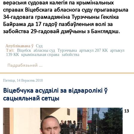
верасьня судовая калегія па крымінальных
справах Віцебскага абласнога суду прыгаварыла
34-гадовага грамадзяніна Турэччыны Гекліка
Байрама да 17 гадоў пазбаўленьня волі за
забойства 29-гадовай дзяўчыны з Банглядэш.
Апублікавана ў
Суд
Тэгі:
Віцебск
абласны суд
Турэччына
артыкул 207 КК
артыкул
139 КК
крымінальная справа
забойства
Падрабязьней ...
Пятніца, 14 Верасень 2018
Віцебчука асудзілі за відэаролікі ў
сацыяльнай сетцы
13