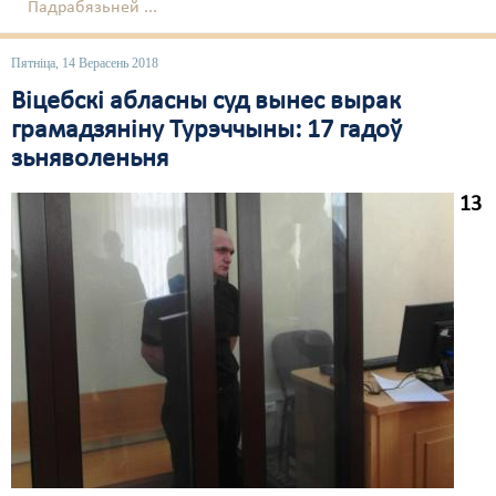
Падрабязьней ...
Свабода слова
Пятніца, 14 Верасень 2018
Свабода сумленьня
Віцебскі абласны суд вынес вырак
грамадзяніну Турэччыны: 17 гадоў
Суд
зьняволеньня
Сьмяротнае пакараньне
13
Экалёгія
Правы працоўных
Сацыяльныя правы