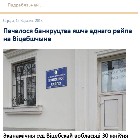
Падрабязьней ...
Серада, 12 Верасень 2018
Пачалося банкруцтва яшчэ аднаго райпа
на Віцебшчыне
Эканамічны суд Віцебскай вобласьці 30 жніўня