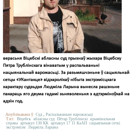
верасьня Віцебскі абласны суд прызнаў жыхара Віцебску
Пятра Трублінскага вінаватым у распальваньні
нацыянальнай варожасьці. За разьмяшчэньне ў сацыяльнай
сетцы «УКантакце» відэаролікаў нібыта экстрэмісцкага
характару судзьдзя Людміла Ларына вынесла рашэньне
пакараць яго двума гадамі зьняволеньня з адтэрміноўкай на
адзін год.
Апублікавана ў
Суд
,
Распальваньне варожасьці
Тэгі:
Віцебск
абласны суд
Пётар Трублінскі
крымінальная
справа
артыкул 130 КК
артыкул 17 11 КаАП
сацыяльныя сеткі
экстрэмізм
Людміла Ларына