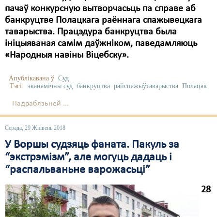
пачаў конкурсную вытворчасьць па справе аб
банкруцтве Полацкага раённага спажывецкага
таварыства. Працэдура банкруцтва была
ініцыяваная самім даўжніком, паведамляюць
«Народныя навіны Віцебску».
Апублікавана ў
Суд
Тэгі:
эканамічны суд
банкруцтва
райспажыўтаварыства
Полацак
Падрабязьней ...
Серада, 29 Жнівень 2018
У Воршы судзяць фаната. Пакуль за
“экстрэмізм”, але могуць дадаць і
“распальваньне варожасьці”
28