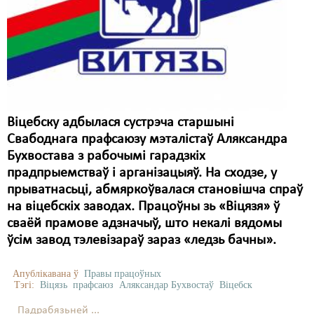
Віцебску адбылася сустрэча старшыні
Свабоднага прафсаюзу мэталістаў Аляксандра
Бухвостава з рабочымі гарадзкіх
прадпрыемстваў і арганізацыяў. На сходзе, у
прыватнасьці, абмяркоўвалася становішча спраў
на віцебскіх заводах. Працоўны зь «Віцязя» ў
сваёй прамове адзначыў, што некалі вядомы
ўсім завод тэлевізараў зараз «ледзь бачны».
Апублікавана ў
Правы працоўных
Тэгі:
Віцязь
прафсаюз
Аляксандар Бухвостаў
Віцебск
Падрабязьней ...