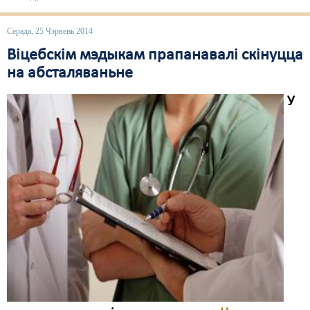
Серада, 25 Чэрвень 2014
Віцебскім мэдыкам прапанавалі скінуцца
на абсталяваньне
У