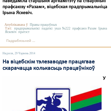
паведаміла старшыня аргкамітэту па стварэньні
прафсаюзу «Разам», віцебская прадпрымальніца
Ірына Яскевіч.
Апублікавана ў
Правы працоўных
Тэгі:
прадпрымальнікі
падаткі
указ №222
прафсаюз Разам
Ірына
Яскевіч
пратэст
Падрабязьней ...
Нядзеля, 29 Чэрвень 2014
На віцебскім тэлезаводзе працягвае
скарачацца колькасьць працаўнікоў
У