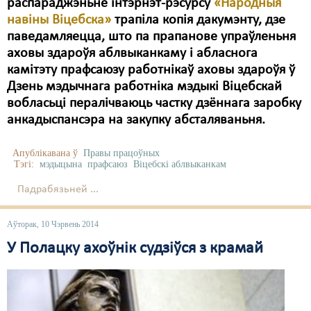
распараджэньне інтэрнэт-рэсурсу
«Народныя
навіны Віцебска»
трапіла копія дакумэнту, дзе
паведамляецца, што па прапанове упраўленьня
аховы здароўя аблвыканкаму і абласнога
камітэту прафсаюзу работнікаў аховы здароўя ў
Дзень мэдычнага работніка мэдыкі Віцебскай
вобласьці пералічваюць частку дзённага заробку
анкадыспансэра на закупку абсталяваньня.
Апублікавана ў
Правы працоўных
Тэгі:
мэдыцына
прафсаюз
Віцебскі аблвыканкам
Падрабязьней ...
Аўторак, 10 Чэрвень 2014
У Полацку ахоўнік судзіўся з крамай