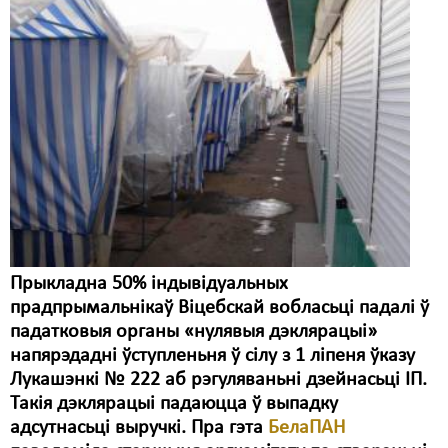
Свабода слова
Свабода сумленьня
Суд
Сьмяротнае пакараньне
Экалёгія
Правы працоўных
Сацыяльныя правы
Прыкладна 50% індывідуальных
прадпрымальнікаў Віцебскай вобласьці падалі ў
падатковыя органы «нулявыя дэклярацыі»
напярэдадні ўступленьня ў сілу з 1 ліпеня ўказу
Лукашэнкі № 222 аб рэгуляваньні дзейнасьці ІП.
Такія дэклярацыі падаюцца ў выпадку
адсутнасьці выручкі. Пра гэта
БелаПАН