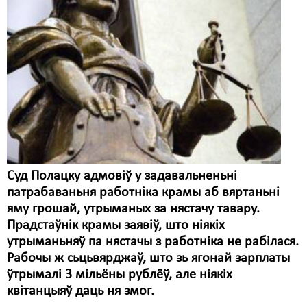
Суд Полацкy адмовіў у задавальненьні
патрабаваньня работніка крамы аб вяртаньні
яму грошай, утрыманых за нястачу тавару.
Прадстаўнік крамы заявіў, што ніякіх
утрыманьняў па нястачы з работніка не рабілася.
Рабочы ж сьцьвярджаў, што зь ягонай зарплаты
ўтрымалі 3 мільёны рублёў, але ніякіх
квітанцыяў даць ня змог.