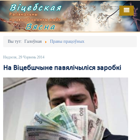
Віцебская
Рэгіянальны
праваабарончы сайт
Вясна
Галоўная
Выданьні
Адміністрацыйны перасьлед
Вы тут:
Галоўная
Правы працоўных
Відэа
Акцыі
Нядзеля, 29 Чэрвень 2014
Кантакт
Безбар'ернае асяродзьдзе
На Віцебшчыне павялічыліся заробкі
Пра нас
Выбары
RSS
Грамадзянскія ініцыятывы
Дзяржава
Дыскрымінацыя
Затрыманьні