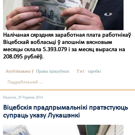
Карная псыхіятрыя
КПЧ ААН
Культурныя правы
Налічаная сярэдняя заработная плата работнікаў
ЛПП
Віцебскай вобласьці ў апошнім вясновым
Мігранты
месяцы склала 5.393.079 і за месяц вырасла на
208.095 рублёў.
Мірныя сходы
Апублікавана ў
Правы працоўных
Тэгі:
заробкі
Палітвязьні
Падрабязьней ...
Праваабаронцы
Правы дзіцяці
Нядзеля, 29 Чэрвень 2014
Віцебскія прадпрымальнікі пратэстуюць
Пэнітэнцыярная сыстэма
супраць указу Лукашэнкі
Распальваньне варожасьці
Рознае