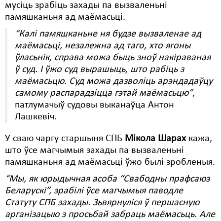
мусіць зрабіць захады па вызваленьні
памяшканьня ад маёмасьці.
“Калі памяшканьне ня будзе вызваленае ад
маёмасьці, незалежна ад таго, хто ягоны
ўласьнік, справа можа быць зноў накіраваная
ў суд. І ўжо суд вырашыць, што рабіць з
маёмасьцю. Суд можа дазволіць арэндадаўцу
самому распарадзіцца гэтай маёмасьцю”
, –
патлумачыў судовы выканаўца Антон
Лашкевіч.
У сваю чаргу старшыня СПБ
Мікола Шарах
кажа,
што ўсе магчымыя захады па вызваленьні
памяшканьня ад маёмасьці ўжо былі зробленыя.
“Мы, як юрыдычная асоба “Свабодны прафсаюз
Беларускі”, зрабілі ўсе магчымыя паводле
Статуту СПБ захады. Зьвярнуліся ў першасную
арганізацыю з просьбай забраць маёмасьць. Але