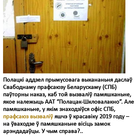
Карная псыхіятрыя
КПЧ ААН
Культурныя правы
ЛПП
Мігранты
Мірныя сходы
Палітвязьні
Полацкі аддзел прымусовага выкананьня даслаў
Праваабаронцы
Свабоднаму прафсаюзу Беларускаму (СПБ)
паўторны наказ, каб той вызваліў памяшканьне,
Правы дзіцяці
якое належыць ААТ “Полацак-Шкловалакно”. Але
памяшканьне, у якім знаходзіўся офіс СПБ,
Пэнітэнцыярная сыстэма
прафсаюз вызваліў
яшчэ ў красавіку 2019 году –
Распальваньне варожасьці
на ўваходзе ў памяшканьне вісіць замок
арэндадаўцы. У чым справа?..
Рознае