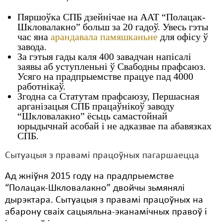
Пяршоўка СПБ дзейнічае на ААТ “Полацак-
Шкловалакно” больш за 20 гадоў. Увесь гэты
час яна
арандавала памяшканьне
для офісу ў
завода.
За гэтыя гады каля 400 завадчан напісалі
заявы аб уступленьні ў Свабодны прафсаюз.
Усяго на прадпрыемстве працуе пад 4000
работнікаў.
Згодна са Статутам прафсаюзу, Першасная
арганізацыя СПБ працаўнікоў заводу
“Шкловалакно” ёсьць самастойнай
юрыдычнай асобай і не адказвае па абавязках
СПБ.
Сытуацыя з правамі працоўных пагаршаецца
Ад жніўня 2015 году на прадпрыемстве
“Полацак-Шкловалакно” двойчы зьмянялі
дырэктара. Сытуацыя з правамі працоўных на
абарону сваіх сацыяльна-эканамічных правоў і