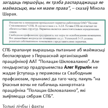
загадаць пяршоўцы, як трэба распараджацца яе
маёмасьцю, мы ня маем права”
, – сказаў Мікола
Шарах.
СПБ прапануе вырашыць пытаньне аб маёмасьці
беспасярэдне з Першаснай арганізацыяй
працаўнікоў ААТ “Полацак-Шкловалакно”. Але
гендырэктар прадпрыемства
Алег Курылін
не
жадае ўступаць у перамовы са Свабодным
прафсаюзам, прынамсі да таго часу, пакуль “на
ўласныя вочы не пабачыць канкрэтнага
працаўніка “Полацак-Шкловалакно”, які
зьяўляецца сябрам СПБ”.
Толькі лічбы і факты