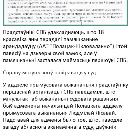
Прадстаўнікі СПБ удакладняюць, што 18
красавіка яны перадалі памяшканьне
арэндадаўцу (ААТ “Полацак-Шкловалакно”) і той
павесіў на дзьверы свой замок, але ў
памяшканьні засталася маёмасьць пяршоўкі СПБ.
Справу могуць зноў накіраваць у суд
У аддзеле прымусовага выкананьня прадстаўніку
першаснай арганізацыі СПБ паведамілі, што
мінулы акт аб выкананьні судовага рашэньня
быў адменены начальніцай Полацкага аддзелу
прымусовага выкананьня Людмілай Лісавай.
Падставай для адмены было тое, што, паводле
загаду абласнога эканамічнага суду, даўжнік