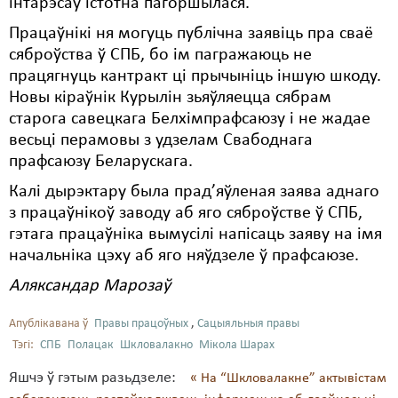
інтарэсаў істотна пагоршылася.
Працаўнікі ня могуць публічна заявіць пра сваё
сяброўства ў СПБ, бо ім пагражаюць не
працягнуць кантракт ці прычыніць іншую шкоду.
Новы кіраўнік Курылін зьяўляецца сябрам
старога савецкага Белхімпрафсаюзу і не жадае
весьці перамовы з удзелам Свабоднага
прафсаюзу Беларускага.
Калі дырэктару была прад’яўленая заява аднаго
з працаўнікоў заводу аб яго сяброўстве ў СПБ,
гэтага працаўніка вымусілі напісаць заяву на імя
начальніка цэху аб яго няўдзеле ў прафсаюзе.
Аляксандар Марозаў
Апублікавана ў
Правы працоўных
,
Сацыяльныя правы
Тэгі:
СПБ
Полацак
Шкловалакно
Мікола Шарах
Яшчэ ў гэтым разьдзеле:
« На “Шкловалакне” актывістам