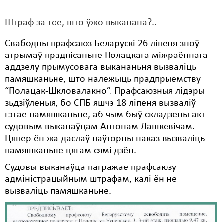
Свабода слова
Штраф за тое, што ўжо выканана?..
Свабода сумленьня
Свабодны прафсаюз Беларускі 26 ліпеня зноў
атрымаў прадпісаньне Полацкага міжраённага
Суд
аддзелу прымусовага выкананьня вызваліць
Сьмяротнае пакараньне
памяшканьне, што належыць прадпрыемству
“Полацак-Шкловалакно”. Прафсаюзныя лідэры
Экалёгія
зьдзіўленыя, бо СПБ яшчэ 18 ліпеня вызваліў
гэтае памяшканьне, аб чым быў складзены акт
Правы працоўных
судовым выканаўцам Антонам Лашкевічам.
Сацыяльныя правы
Цяпер ён жа даслаў паўторны наказ вызваліць
памяшканьне цягам сямі дзён.
Судовы выканаўца пагражае прафсаюзу
адміністрацыйным штрафам, калі ён не
вызваліць памяшканьне.