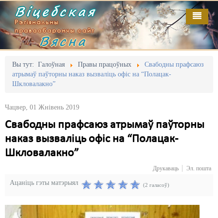
Віцебская
Рэгіянальны
праваабарончы сайт
Вясна
Галоўная
Выданьні
Адміністрацыйны перасьлед
Вы тут:
Галоўная
Правы працоўных
Свабодны прафсаюз
атрымаў паўторны наказ вызваліць офіс на “Полацак-
Відэа
Акцыі
Шкловалакно”
Кантакт
Безбар'ернае асяродзьдзе
Чацвер, 01 Жнівень 2019
Пра нас
Выбары
Свабодны прафсаюз атрымаў паўторны
наказ вызваліць офіс на “Полацак-
RSS
Грамадзянскія ініцыятывы
Шкловалакно”
Дзяржава
Друкаваць
Эл. пошта
Дыскрымінацыя
Ацаніць гэты матэрыял
(2 галасоў)
Затрыманьні