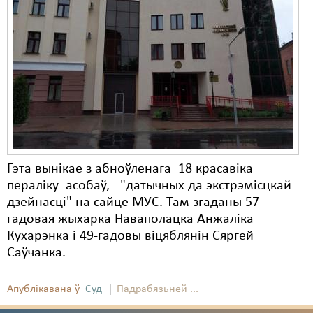
Гэта вынікае з абноўленага 18 красавіка
пераліку асобаў, "датычных да экстрэмісцкай
дзейнасці" на сайце МУС. Там згаданы 57-
гадовая жыхарка Наваполацка Анжаліка
Кухарэнка і 49-гадовы віцяблянін Сяргей
Саўчанка.
Апублікавана ў
Суд
Падрабязьней ...