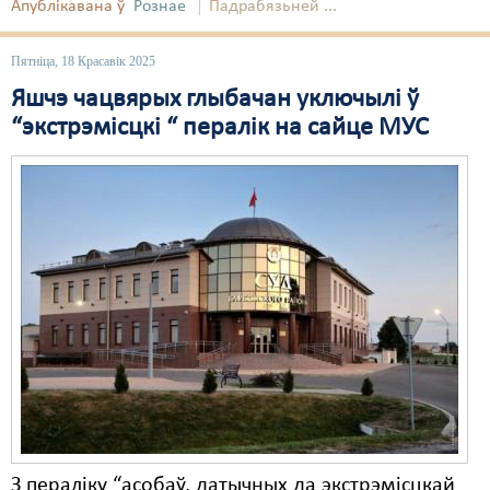
Апублікавана ў
Рознае
Падрабязьней ...
Свабода слова
Пятніца, 18 Красавік 2025
Свабода сумленьня
Яшчэ чацвярых глыбачан уключылі ў
“экстрэмісцкі “ пералік на сайце МУС
Суд
Сьмяротнае пакараньне
Экалёгія
Правы працоўных
Сацыяльныя правы
З пераліку “асобаў, датычных да экстрэмісцкай