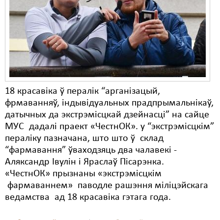
Карная псыхіятрыя
КПЧ ААН
Культурныя правы
ЛПП
Мігранты
18 красавіка ў пералік “арганізацый,
Мірныя сходы
фрмаванняў, індывідуальных прадпрымальнікаў,
датычных да экстрэмісцкай дзейнасці” на сайце
Палітвязьні
МУС дадалі праект «ЧестнОК». у “экстрэмісцкім”
пераліку пазначана, што што ў склад
Праваабаронцы
“фармавання” ўваходзяць два чалавекі -
Правы дзіцяці
Аляксандр Івулін і Яраслаў Пісарэнка.
«ЧестнОК» прызнаны «экстрэмісцкім
Пэнітэнцыярная сыстэма
фармаваннем» паводле рашэння міліцэйскага
ведамства ад 18 красавіка гэтага года.
Распальваньне варожасьці
Рознае