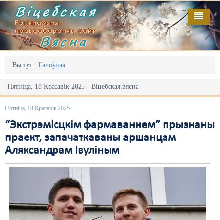
Віцебская
Рэгіянальны
праваабарончы сайт
Вясна
Галоўная
Выданьні
Адміністрацыйны перасьлед
Вы тут:
Галоўная
Відэа
Акцыі
Пятніца, 18 Красавік 2025 - Віцебская вясна
Кантакт
Безбар'ернае асяродзьдзе
Пятніца, 18 Красавік 2025
Пра нас
Выбары
“Экстрэмісцкім фармаваннем” прызнаны
праект, запачаткаваны аршанцам
RSS
Грамадзянскія ініцыятывы
Аляксандрам Івуліным
Дзяржава
Дыскрымінацыя
Затрыманьні