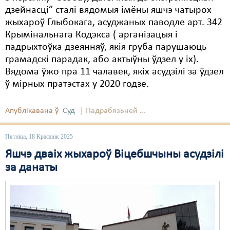
дзейнасці” сталі вядомыя імёны яшчэ чатырох
жыхароў Глыбокага, асуджаных паводле арт. 342
Крымінальнага Кодэкса ( арганізацыя і
падрыхтоўка дзеянняў, якія груба парушаюць
грамадскі парадак, або актыўны ўдзел у іх).
Вядома ўжо пра 11 чалавек, якіх асудзілі за ўдзел
ў мірных пратэстах у 2020 годзе.
Апублікавана ў
Суд
Падрабязьней ...
Пятніца, 18 Красавік 2025
Яшчэ дваіх жыхароў Віцебшчыны асудзілі
за данаты