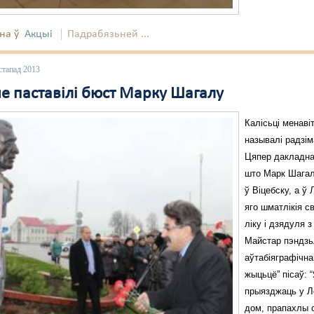
на ў
Акцыі
Падрабязьней ...
стапад 2013
не паставілі бюст Марку Шагалу
Калісьці менаві
называлі радзім
Цяпер дакладна
што Марк Шагал
ў Віцебску, а ў
яго шматлікія св
ліку і дзядуля з
Майстар пэндзь
аўтабіяграфічна
жыцьцё” пісаў: 
прыязджаць у Лё
дом, прапахлы 