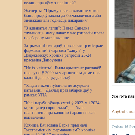
ведаць пра яўку з павіннай?
Эксперты: "Прымусовае лекаванне можа
быць прыраўнавана да бесчалавечнага або
зневажаючага годнасць пакарання"
"З адвакатам лепш": Павел Сапелка
тлумачыць, чаму нават у час рэпрэсій права
на абарону мае значэнне
Затрыманні святароў, новае "экстрэмісцкае
фармаванне" і чарговы "хапун" у
Дзяржынску: хроніка рэпрэсій 23-24
красавіка Дапоўнена
"Не іх кліенты". Былы арыштант распавёў
пра суткі ў 2020-м у арыштным доме пры
калоніі для рэцыдывістаў
"Улады ніколі публічна не асуджалі
катаванні". Даклад праваабаронцаў у
рамках УПА
Усё гэта па
"Калі параўноўваць суткі ў 2022-м і 2024-
м, то цяпер горш стала", — былы
Апублікава
палітвязень пра калонію і арышт пасля
вызвалення
Ксяндза Вячаслава Барка прызналі
Субота, 16 Ліс
"экстрэмісцкім фармаваннем": хроніка
рэпрэсій 16-17 красавіка