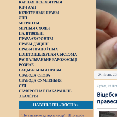
КАРНАЯ ПСЫХІЯТРЫЯ
КПЧ ААН
КУЛЬТУРНЫЯ ПРАВЫ
ЛПП
МІГРАНТЫ
МІРНЫЯ СХОДЫ
ПАЛІТВЯЗЬНІ
ПРАВААБАРОНЦЫ
ПРАВЫ ДЗІЦЯЦІ
ПРАВЫ ПРАЦОЎНЫХ
ПЭНІТЭНЦЫЯРНАЯ СЫСТЭМА
РАСПАЛЬВАНЬНЕ ВАРОЖАСЬЦІ
РОЗНАЕ
САЦЫЯЛЬНЫЯ ПРАВЫ
Жнівень 202
СВАБОДА СЛОВА
СВАБОДА СУМЛЕНЬНЯ
СУД
Субота, 16 Ліс
СЬМЯРОТНАЕ ПАКАРАНЬНЕ
Віцебс
ЭКАЛЁГІЯ
правесь
НАВІНЫ ПЦ «ВЯСНА»
"Не вызваляе ад адказнасці". Што трэба