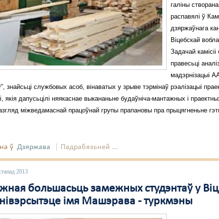
галіны створана
распавялі ў Кам
дзяржаўнага ка
Віцебскай вобла
Задачай камісіі
правесьці аналі
мадэрнізацыі А
”, знайсьці службовых асоб, вінаватых у зрыве тэрмінаў рэалізацыі прае
, якія дапусьцілі няякаснае выкананьне будаўніча-мантажных і праектных
разгляд міжведамаснай працоўнай групы прапановы пра прыцягненьне гэт
на ў
Дзяржава
Падрабязьней ...
стапад 2013
жная большасьць замежных студэнтаў у Віц
нівэрсытэце імя Машэрава - туркмэны