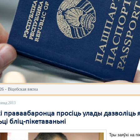
6 - Віцебская вясна
тапад 2013
кі праваабаронца просіць улады дазволіць 
ці бліц-пікетаваньні
Тры заяўкі на пі