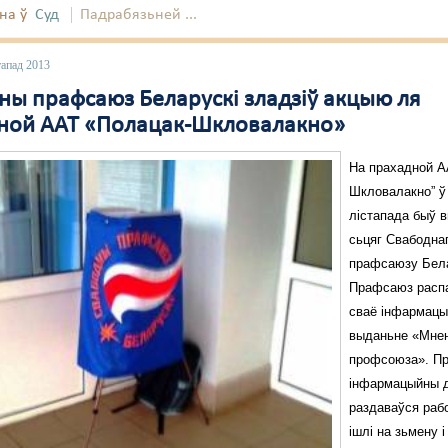
на ў
Суд
Падрабязьней ...
тапад 2013
ны прафсаюз Беларускі зладзіў акцыю ля
ной ААТ «Полацак-Шкловалакно»
На прахадной А
Шкловалакно” ў 
лістапада быў 
сьцяг Свабодна
прафсаюзу Бела
Прафсаюз расп
сваё інфармацы
выданьне «Мне
профсоюза». П
інфармацыйны 
раздаваўся рабо
ішлі на зьмену 