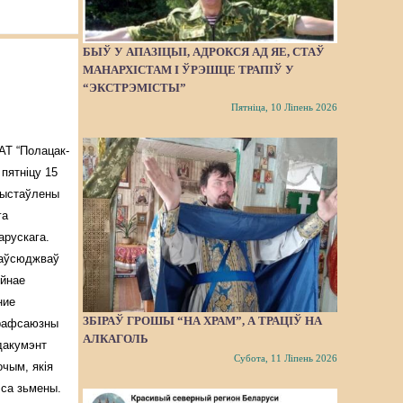
БЫЎ У АПАЗІЦЫІ, АДРОКСЯ АД ЯЕ, СТАЎ
МАНАРХІСТАМ І ЎРЭШЦЕ ТРАПІЎ У
“ЭКСТРЭМІСТЫ”
Пятніца, 10 Ліпень 2026
АТ “Полацак-
пятніцу 15
выстаўлены
га
рускага.
аўсюджваў
йнае
ние
ЗБІРАЎ ГРОШЫ “НА ХРАМ”, А ТРАЦІЎ НА
рафсаюзны
АЛКАГОЛЬ
дакумэнт
Субота, 11 Ліпень 2026
чым, якія
і са зьмены.