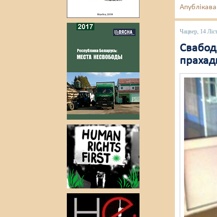
Апублікава
Чацвер, 14 Ліс
Свабод
прахад