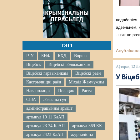
падабаліся.
адзеньнем, 
- ніяк не ра
ТЭГІ
Апублікава
ІЧУ
БНФ
БХД
Ворша
Віцебск
Віцебскі аблвыканкам
Аўторак, 12 Лі
Віцебскі гарвыканкам
Віцебскі раён
У Віце
Кастрычніцкі раён
Міхаіл Жамчужны
Наваполацак
Полацак
Расея
СІЗА
абласны суд
адміністрацыйны арышт
артыкул 19 11 КаАП
артыкул 23 34 КаАП
артыкул 369 КК
артыкул 2423 КаАП
журналісты