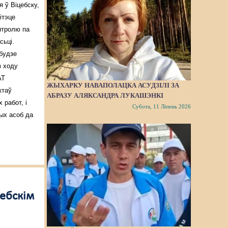
я ў Віцебску,
ітэце
нтролю па
сьці.
 будзе
з ходу
АТ
ЖЫХАРКУ НАВАПОЛАЦКА АСУДЗІЛІ ЗА
ктаў
АБРАЗУ АЛЯКСАНДРА ЛУКАШЭНКІ
 работ, і
Субота, 11 Ліпень 2026
ых асоб да
ебскім