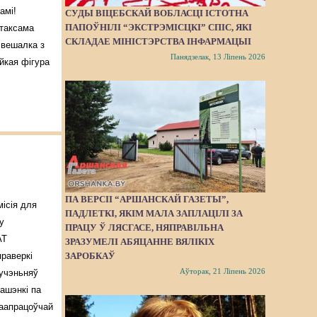
амі!
СУДЫ ВІЦЕБСКАЙ ВОБЛАСЦІ ІСТОТНА
ПАПОЎНІЛІ “ЭКСТРЭМІСЦКІ” СПІС, ЯКІ
таксама
СКЛАДАЕ МІНІСТЭРСТВА ІНФАРМАЦЫІ
 вешалка з
Панядзелак, 13 Ліпень 2026
йкая фігура
ПА ВЕРСІІ “АРШАНСКАЙ ГАЗЕТЫ”,
ісія для
ПАДЛЕТКІ, ЯКІМ МАЛА ЗАПЛАЦІЛІ ЗА
у
ПРАЦУ Ў ЛЯСГАСЕ, НЯПРАВІЛЬНА
АТ
ЗРАЗУМЕЛІ АБЯЦАННЕ ВЯЛІКІХ
ЗАРОБКАЎ
праверкі
Аўторак, 21 Ліпень 2026
учэньняў
ашэнкі па
аапрацоўчай