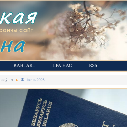
ская
на
рончы сайт
КАНТАКТ
ПРА НАС
RSS
алоўная
Жнівень 2026