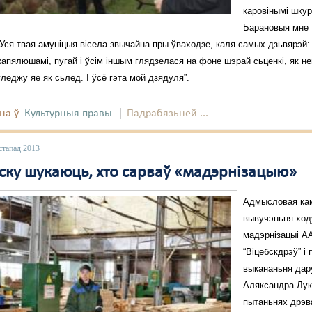
каровінымі шкур
Барановыя мне 
 Уся твая амуніцыя вісела звычайна пры ўваходзе, каля самых дзьвярэй:
капялюшамі, пугай і ўсім іншым глядзелася на фоне шэрай сьценкі, як не
згледжу яе як сьлед. І ўсё гэта мой дзядуля”.
на ў
Культурныя правы
Падрабязьней ...
стапад 2013
бску шукаюць, хто сарваў «мадэрнізацыю»
Адмысловая кам
вывучэньня ход
мадэрнізацыі А
“Віцебскдрэў” і 
выкананьня дар
Аляксандра Лук
пытаньнях дрэв