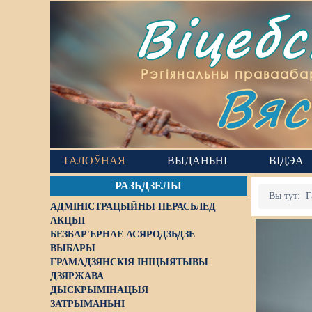
Віцеб
Вяс
Рэгіянальны правааба
ГАЛОЎНАЯ
ВЫДАНЬНІ
ВІДЭА
РАЗЬДЗЕЛЫ
Вы тут:
Г
АДМІНІСТРАЦЫЙНЫ ПЕРАСЬЛЕД
АКЦЫІ
БЕЗБАР'ЕРНАЕ АСЯРОДЗЬДЗЕ
ВЫБАРЫ
ГРАМАДЗЯНСКІЯ ІНІЦЫЯТЫВЫ
ДЗЯРЖАВА
ДЫСКРЫМІНАЦЫЯ
ЗАТРЫМАНЬНІ