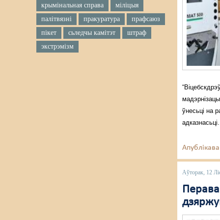
крымінальная справа
міліцыя
палітвязні
пракуратура
прафсаюз
пікет
сьледчы камітэт
штраф
экстрэмізм
“Віцебскдрэў
мадэрнізацыі
ўнесьці на 
адказнасьці.
Апублікава
Аўторак, 12 Лі
Перава
дзяржу