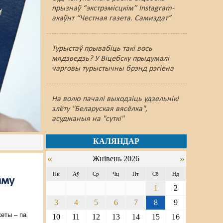
прызнаў “экстрэмісцкім” Instagram-
акаўнт “Честная газета. Самиздат”
Турыстаў прывабіць такі вось
мядзведзь? У Віцебску прыдумалі
чарговы турыстычны брэнд рэгіёна
На волю пачалі выходзіць удзельнікі
злёту "Беларуская вясёлка",
асуджаныя на "суткі"
КАЛЯНДАР
«
»
Жнівень 2026
Пн
Аў
Ср
Чц
Пт
Сб
Нд
яму
1
2
3
4
5
6
7
8
9
кеты – па
10
11
12
13
14
15
16