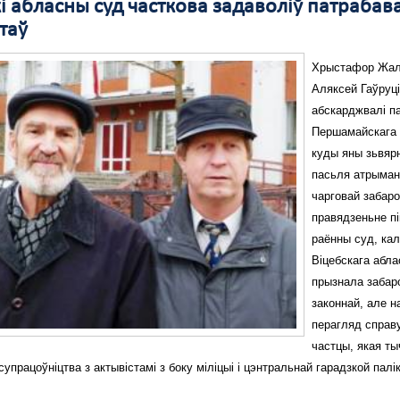
і абласны суд часткова задаволіў патрабав
таў
Хрыстафор Жал
Аляксей Гаўруц
абскарджвалі п
Першамайскага 
куды яны зьвяр
пасьля атрыма
чарговай забар
правядзеньне пік
раённы суд, кал
Віцебскага абла
прызнала забар
законнай, але н
перагляд справу
частцы, якая т
упрацоўніцтва з актывістамі з боку міліцыі і цэнтральнай гарадзкой палікл