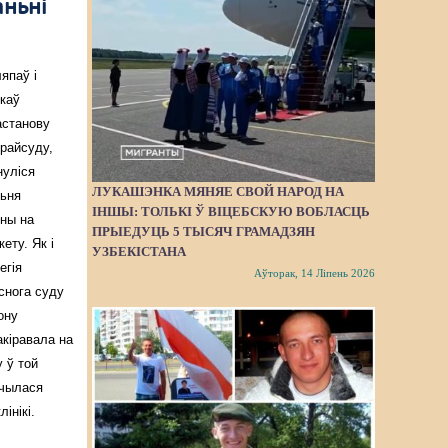
аньні
япаў і
ікаў
астанову
райсуду,
нуліся
ЛУКАШЭНКА МЯНЯЕ СВОЙ НАРОД НА
ньня
ІНШЫ: ТОЛЬКІ Ў ВІЦЕБСКУЮ ВОБЛАСЦЬ
оны на
ПРЫЕДУЦЬ 5 ТЫСЯЧ ГРАМАДЗЯН
ету. Як і
УЗБЕКІСТАНА
егія
Аўторак, 14 Ліпень 2026
снога суду
ону
акіравала на
 ў той
ычылася
інікі.