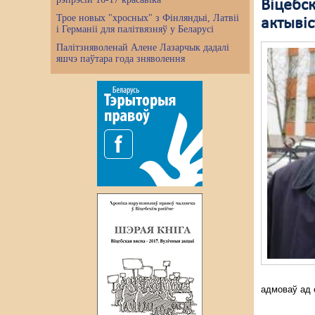
Віцебск
Трое новых "хросных" з Фінляндыі, Латвіі
актывіс
і Германіі для палітвязняў у Беларусі
Палітзняволенай Алене Лазарчык дадалі
яшчэ паўтара года зняволення
адмоваў ад с