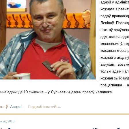
адной у адміні
кожнага з раёна
падаў правааба
Левінаў. Правя
пікетаў заяўлен
адмыслова адв
мясцовымі ўлад
масавыя мерап
кожнай з акцыяў
заяўкамі, возьм
толькі адзін чал
кожная зь іх бу
працягвацца… ад
вінна адбыцца 10 сьнежня – у Сусьветны дзень правоў чалавека.
на ў
Акцыі
Падрабязьней ...
тапад 2013