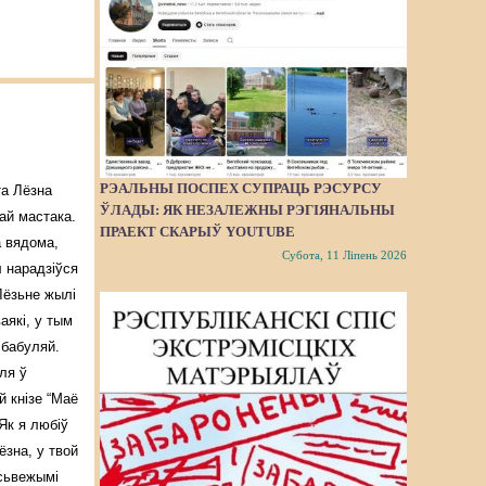
РЭАЛЬНЫ ПОСПЕХ СУПРАЦЬ РЭСУРСУ
та Лёзна
ЎЛАДЫ: ЯК НЕЗАЛЕЖНЫ РЭГІЯНАЛЬНЫ
ай мастака.
ПРАЕКТ СКАРЫЎ YOUTUBE
 вядома,
Субота, 11 Ліпень 2026
 нарадзіўся
 Лёзьне жылі
аякі, у тым
 бабуляй.
ля ў
й кнізе “Маё
“Як я любіў
зна, у твой
сьвежымі