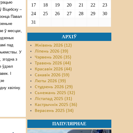
страцыю
17
18
19
20
21
22
23
ў Віцебску –
24
25
26
27
28
29
30
ронца Павал
31
дзеньне
ае ў месцах,
АРХІЎ
едзеных
амі пад
Жнівень 2026 (12)
Ліпень 2026 (39)
рыемствы. У
Чэрвень 2026 (35)
, згодна з
Травень 2026 (44)
е ўдзел
Красавік 2026 (44)
авек. І
Сакавік 2026 (59)
дзе
Люты 2026 (39)
Студзень 2026 (29)
ну хвіліну.
Сьнежань 2025 (32)
Лістапад 2025 (31)
Кастрычнік 2025 (36)
Верасень 2025 (34)
ПАПУЛЯРНАЕ