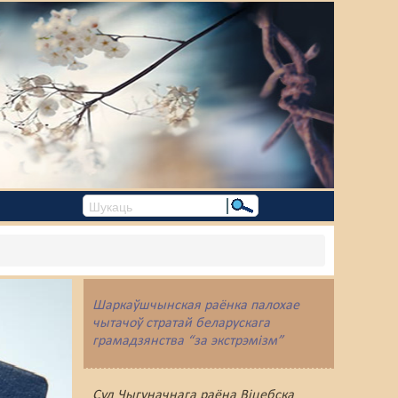
Шаркаўшчынская раёнка палохае
чытачоў стратай беларускага
грамадзянства “за экстрэмізм”
Суд Чыгуначнага раёна Віцебска