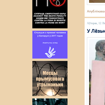
Апублікава
Аўторак, 12 Лі
У Лёзь