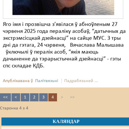
Яго імя і прозвішча з’явілася ў абноўленым 27
чэрвеня 2025 года пераліку асобаў, “датычных да
экстрэмсісцкай дзейнасці” на сайце МУС. З тры
дні да гэтага, 24 чэрвеня, Вячаслава Малышава
ўключылі ў пералік асоб, “якія маюць
дачыненне да тэрарыстычнай дзейнасці” - гэты
спс складае КДБ.
Апублікавана ў
Палітвязьні
Падрабязьней ...
<<
<
1
2
3
4
>
>>
Старонка 4 з 4
КАЛЯНДАР