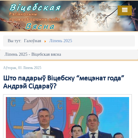
Віцебская
Рэгіянальны
праваабарончы сайт
Вясна
Галоўная
Выданьні
Адміністрацыйны перасьлед
Вы тут:
Галоўная
Ліпень 2025
Відэа
Акцыі
Ліпень 2025 - Віцебская вясна
Кантакт
Безбар'ернае асяродзьдзе
Аўторак, 01 Ліпень 2025
Пра нас
Выбары
Што падарыў Віцебску “мецэнат года”
Андрэй Сідараў?
RSS
Грамадзянскія ініцыятывы
Дзяржава
Дыскрымінацыя
Затрыманьні