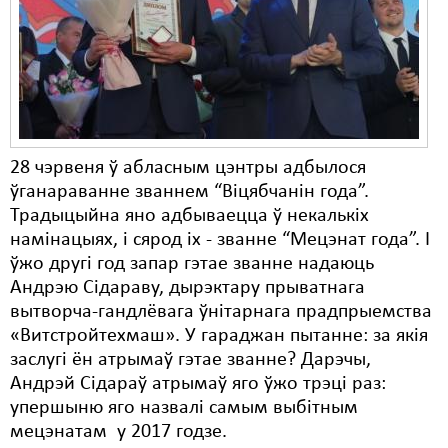
Карная псыхіятрыя
КПЧ ААН
Культурныя правы
ЛПП
Мігранты
28 чэрвеня ў абласным цэнтры адбылося
ўганараванне званнем “Віцябчанін года”.
Мірныя сходы
Традыцыйна яно адбываецца ў некалькіх
намінацыях, і сярод іх - званне “Мецэнат года”. І
Палітвязьні
ўжо другі год запар гэтае званне надаюць
Праваабаронцы
Андрэю Сідараву, дырэктару прыватнага
вытворча-гандлёвага ўнітарнага прадпрыемства
Правы дзіцяці
«Витстройтехмаш». У гараджан пытанне: за якія
заслугі ён атрымаў гэтае званне? Дарэчы,
Пэнітэнцыярная сыстэма
Андрэй Сідараў атрымаў яго ўжо трэці раз:
Распальваньне варожасьці
упершыню яго назвалі самым выбітным
мецэнатам у 2017 годзе.
Рознае