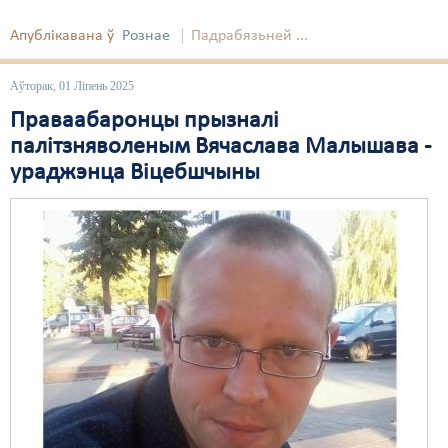
Свабода слова
Апублікавана ў
Рознае
Падрабязьней ...
Свабода сумленьня
Аўторак, 01 Ліпень 2025
Суд
Праваабаронцы прызналі
палітзняволеным Вячаслава Малышава -
Сьмяротнае пакараньне
ураджэнца Віцебшчыны
Экалёгія
Правы працоўных
Сацыяльныя правы