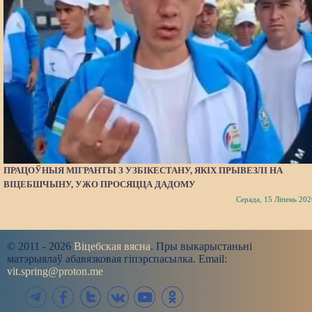
ПРАЦОЎНЫЯ МІГРАНТЫ З УЗБІКЕСТАНУ, ЯКІХ ПРЫВЕЗЛІ НА
ВІЦЕБШЧЫНУ, УЖО ПРОСЯЦЦА ДАДОМУ
Серада, 15 Ліпень 202
© 2011 - 2026
Віцебская вясна
. Пры выкарыстаньні
матэрыялаў абавязковая гіпэрспасылка. Email:
vit.spring@proton.me