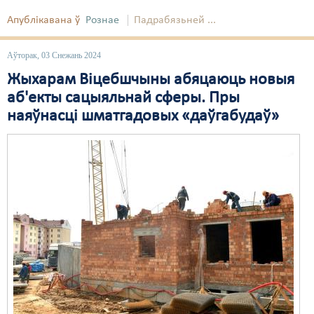
Апублікавана ў
Рознае
Падрабязьней ...
Аўторак, 03 Снежань 2024
Жыхарам Віцебшчыны абяцаюць новыя
аб'екты сацыяльнай сферы. Пры
наяўнасці шматгадовых «даўгабудаў»