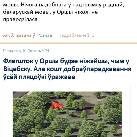
мовы. Нічога падобнага ў падтрымку роднай,
беларускай мовы, у Оршы ніколі не
праводзілася.
Апублікавана ў
Рознае
Падрабязьней ...
Панядзелак, 02 Снежань 2024
Флагшток у Оршы будзе ніжэйшы, чым у
Віцебску. Але кошт добраўпарадкавання
ўсёй пляцоўкі ўражвае