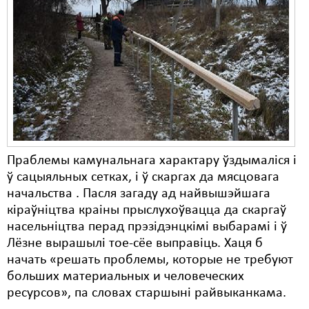
Праблемы камунальнага характару ўздымаліся і
ў сацыяльных сетках, і ў скаргах да мясцовага
начальства . Пасля загаду ад найвышэйшага
кіраўніцтва краіны прыслухоўвацца да скаргаў
насельніцтва перад прэзідэнцкімі выбарамі і ў
Лёзне вырашылі тое-сёе выправіць. Хаця б
начать «решать проблемы, которые не требуют
больших материальных и человеческих
ресурсов», па словах старшыні райвыканкама.