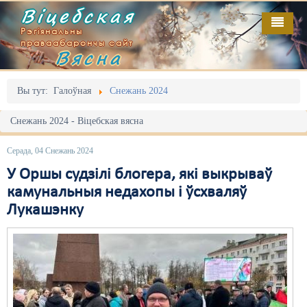
Віцебская
Рэгіянальны
праваабарончы сайт
Вясна
Галоўная
Выданьні
Адміністрацыйны перасьлед
Вы тут:
Галоўная
Снежань 2024
Відэа
Акцыі
Снежань 2024 - Віцебская вясна
Кантакт
Безбар'ернае асяродзьдзе
Серада, 04 Снежань 2024
Пра нас
Выбары
У Оршы судзілі блогера, які выкрываў
камунальныя недахопы і ўсхваляў
RSS
Грамадзянскія ініцыятывы
Лукашэнку
Дзяржава
Дыскрымінацыя
Затрыманьні