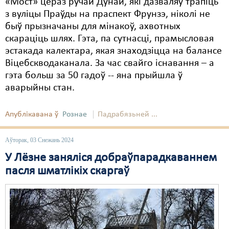
«Мост» цераз ручай Дунай, які дазваляў трапіць
з вуліцы Праўды на праспект Фрунзэ, ніколі не
быў прызначаны для мінакоў, ахвотных
скараціць шлях. Гэта, па сутнасці, прамысловая
эстакада калектара, якая знаходзіцца на балансе
Віцебскводаканала. За час свайго існавання – а
гэта больш за 50 гадоў -- яна прыйшла ў
аварыйны стан.
Апублікавана ў
Рознае
Падрабязьней ...
Аўторак, 03 Снежань 2024
У Лёзне заняліся добраўпарадкаваннем
пасля шматлікіх скаргаў