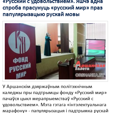
«Русский с удовольствием». Яшчэ адна
спроба прасунуць «русский мир» праз
папулярызацыю рускай мовы
У Аршанскім дзяржаўным політэхнічным
каледжы пры падтрымцы фонду «Русский мир»
пачаўся цыкл мерапрыемстваў «Русский с
удовольствием». Мэта гэтага «інтэлектуальнага
марафону» - папулярызацыя і падтрымка рускай