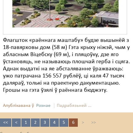
Флагшток «раённага маштабу» будзе вышынёй з
18-павярховы дом (58 м) Гэта крыху ніжэй, чым у
абласным Віцебску (69 м), і пляцоўку, дзе яго
ўстановяць, не называюць плошчай герба і сцяга.
Аднак выдаткі на яе абсталяванне ўражваюць:
ужо патрачана 156 557 рублёў, ці каля 47 тысяч
даляраў, толькі на праектную дакументацыю.
Грошы на гэта ўзялі ў раённага бюджэту.
Апублікавана ў
Рознае
Падрабязьней ...
<<
<
1
2
3
4
5
6
>
>>