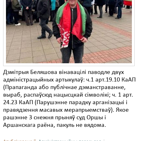
Карная псыхіятрыя
КПЧ ААН
Культурныя правы
ЛПП
Мігранты
Мірныя сходы
Дзмітрыя Беляшова вінавацілі паводле двух
Палітвязьні
адміністрацыйных артыкулаў: ч.1 арт.19.10 КаАП
(Прапаганда або публічнае дэманстраванне,
Праваабаронцы
выраб, распаўсюд нацысцкай сімволікі; ч. 1 арт.
Правы дзіцяці
24.23 КаАП (Парушэнне парадку арганізацыі і
правядзення масавых мерапрыемстваў). Якое
Пэнітэнцыярная сыстэма
рашэнне 3 снежня прыняў суд Оршы і
Аршанскага раёна, пакуль не вядома.
Распальваньне варожасьці
Рознае