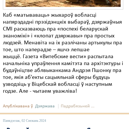
Каб «матываваць» жыхароў вобласці
напярэдадні прэзідэнцкіх выбараў, дзяржаўныя
СМІ расказваюць пра «поспехі беларускай
эканомікі» і «клопат дзяржавы» пра простых
людзей. Менавіта на іх разлічаны артыкулы пра
тое, што наперадзе – яшчэ лепшае
жыццё. Газета «
Витебские вести» распытала
начальніка упраўлення камітэта па архітэктуры і
будаўніцтве аблвыканкама Андрэя Пшонку пра
тое, якія аб'екты сацыяльнай сферы будуць
узводзіць у Віцебскай вобласці ў наступным
годзе. Але - чытаем уважліва!
Апублікавана ў
Дзяржава
Падрабязьней ...
Панядзелак, 02 Снежань 2024