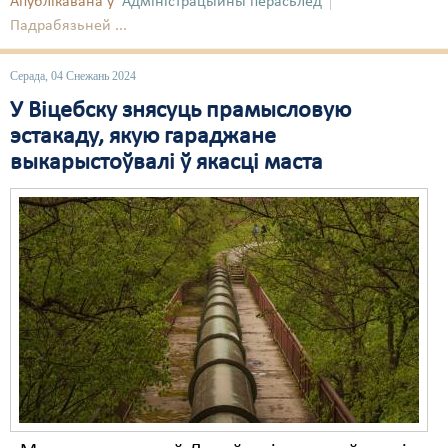
Апублікавана ў
Адміністрацыйны перасьлед
Падрабязьней ...
Свабода слова
Свабода сумленьня
Серада, 04 Снежань 2024
У Віцебску знясуць прамысловую
Суд
эстакаду, якую гараджане
Сьмяротнае пакараньне
выкарыстоўвалі ў якасці маста
Экалёгія
Правы працоўных
Сацыяльныя правы